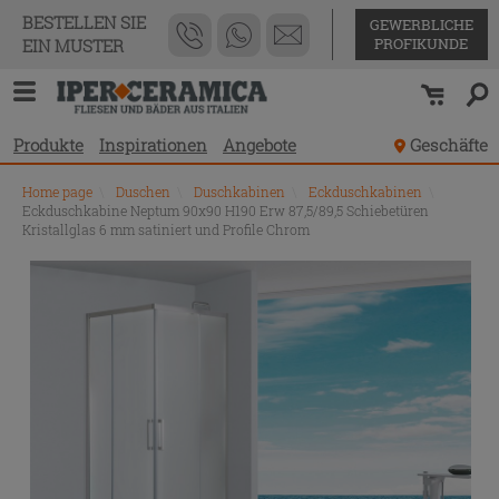
BESTELLEN SIE
GEWERBLICHE
PROFIKUNDE
EIN MUSTER
Produkte
Inspirationen
Angebote
Geschäfte
Home page
\
Duschen
\
Duschkabinen
\
Eckduschkabinen
\
Eckduschkabine Neptum 90x90 H190 Erw 87,5/89,5 Schiebetüren
Kristallglas 6 mm satiniert und Profile Chrom