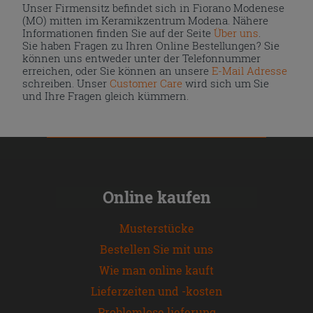
Unser Firmensitz befindet sich in Fiorano Modenese
(MO) mitten im Keramikzentrum Modena. Nähere
Informationen finden Sie auf der Seite
Über uns
.
Sie haben Fragen zu Ihren Online Bestellungen? Sie
können uns entweder unter der Telefonnummer
erreichen, oder Sie können an unsere
E-Mail Adresse
schreiben. Unser
Customer Care
wird sich um Sie
und Ihre Fragen gleich kümmern.
Online kaufen
Musterstücke
Bestellen Sie mit uns
Wie man online kauft
Lieferzeiten und -kosten
Problemlose lieferung