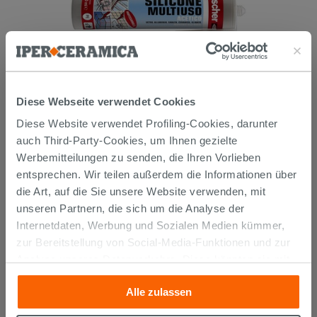
ANTISCHIMMEL-ACETATSILIKON
Diese Webseite verwendet Cookies
TRANSPARENT
Diese Website verwendet Profiling-Cookies, darunter
9,90 €
auch Third-Party-Cookies, um Ihnen gezielte
/STK.
Werbemitteilungen zu senden, die Ihren Vorlieben
IN DEN WARENKORB LEGEN
entsprechen. Wir teilen außerdem die Informationen über
die Art, auf die Sie unsere Website verwenden, mit
unseren Partnern, die sich um die Analyse der
Internetdaten, Werbung und Sozialen Medien kümmer,
zur Bereitstellung von Social-Media-Funktionen und zur
Analyse unseres Datenverkehrs. Diese könnten sie mit
anderen Informationen, die Sie ihnen geliefert haben oder
Alle zulassen
die sie aufgrund Ihrer Verwendung ihrer Dienste
gesammelt haben, kombinieren. Falls Sie mehr wissen