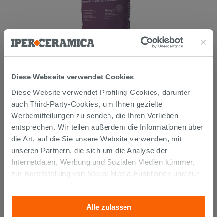
Diese Webseite verwendet Cookies
Mehrzweckkleber Weiss 25 kg -
Kerakoll H40 No Limits
Diese Website verwendet Profiling-Cookies, darunter
auch Third-Party-Cookies, um Ihnen gezielte
26,99 €
/STK.
Werbemitteilungen zu senden, die Ihren Vorlieben
entsprechen. Wir teilen außerdem die Informationen über
IN DEN WARENKORB LEGEN
die Art, auf die Sie unsere Website verwenden, mit
unseren Partnern, die sich um die Analyse der
Internetdaten, Werbung und Sozialen Medien kümmer,
zur Bereitstellung von Social-Media-Funktionen und zur
Analyse unseres Datenverkehrs. Diese könnten sie mit
anderen Informationen, die Sie ihnen geliefert haben oder
Alle zulassen
die sie aufgrund Ihrer Verwendung ihrer Dienste