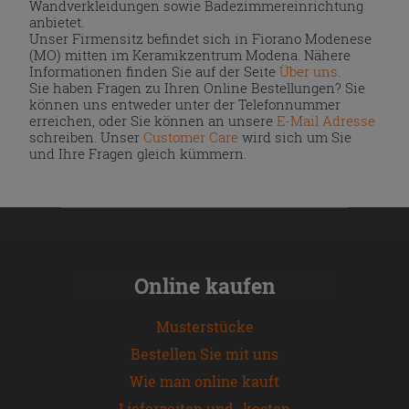
Wandverkleidungen sowie Badezimmereinrichtung
anbietet.
Unser Firmensitz befindet sich in Fiorano Modenese
(MO) mitten im Keramikzentrum Modena. Nähere
Informationen finden Sie auf der Seite
Über uns
.
Sie haben Fragen zu Ihren Online Bestellungen? Sie
können uns entweder unter der Telefonnummer
erreichen, oder Sie können an unsere
E-Mail Adresse
schreiben. Unser
Customer Care
wird sich um Sie
und Ihre Fragen gleich kümmern.
Online kaufen
Musterstücke
Bestellen Sie mit uns
Wie man online kauft
Lieferzeiten und -kosten