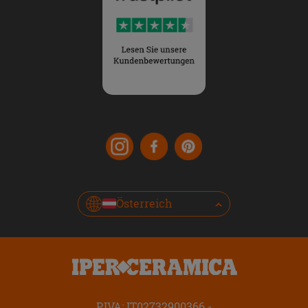
Österreich
P.IVA: IT02732900366