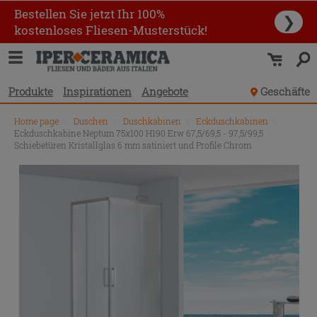
Bestellen Sie jetzt Ihr 100%
❯
kostenloses Fliesen-Musterstück!
Produkte
Inspirationen
Angebote
Geschäfte
Home page
\
Duschen
\
Duschkabinen
\
Eckduschkabinen
\
Eckduschkabine Neptum 75x100 H190 Erw 67,5/69,5 - 97,5/99,5
Schiebetüren Kristallglas 6 mm satiniert und Profile Chrom