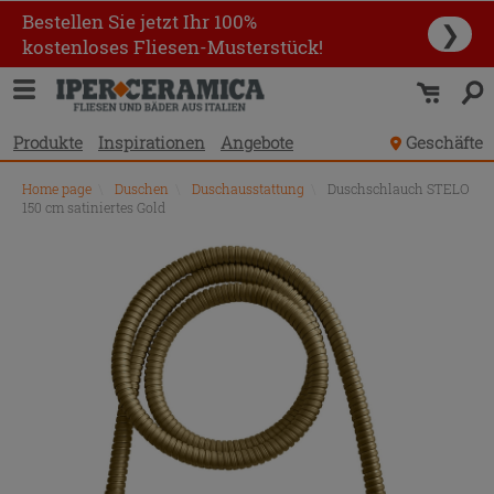
Bestellen Sie jetzt Ihr 100%
❯
kostenloses Fliesen-Musterstück!
Produkte
Inspirationen
Angebote
Geschäfte
Home page
\
Duschen
\
Duschausstattung
\
Duschschlauch STELO
150 cm satiniertes Gold