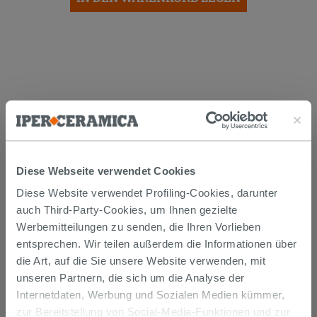
Versand
Diese Webseite verwendet Cookies
Diese Website verwendet Profiling-Cookies, darunter
Die Waren werden normalerweise innerhalb von 15
auch Third-Party-Cookies, um Ihnen gezielte
Werktagen ab der Auftragsbestätigung zum Versand
gebracht.
Werbemitteilungen zu senden, die Ihren Vorlieben
Musterstücke werden normalerweise innerhalb von
entsprechen. Wir teilen außerdem die Informationen über
Tagen geliefert.
die Art, auf die Sie unsere Website verwenden, mit
Der Versand der online gekauften Produkte wird
verfolgt und wir rufen Sie an, um das Lieferdatum zu
unseren Partnern, die sich um die Analyse der
vereinbaren. Die Lieferung erfolgt frei Bordsteinkante.
Internetdaten, Werbung und Sozialen Medien kümmer,
Nähere Informationen finden Sie im Abschnitt
zur Bereitstellung von Social-Media-Funktionen und zur
Lieferzeiten und -kosten
.