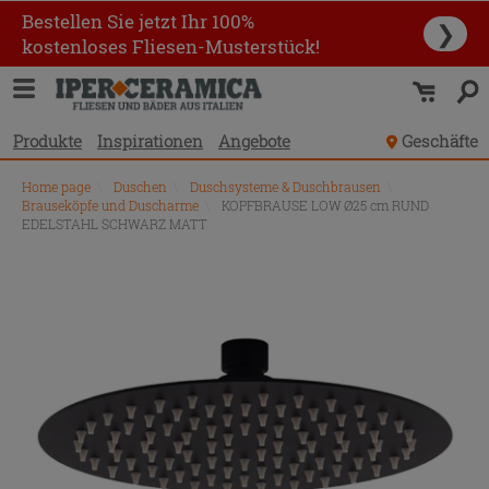
Bestellen Sie jetzt Ihr 100%
❯
kostenloses Fliesen-Musterstück!
Produkte
Inspirationen
Angebote
Geschäfte
Home page
\
Duschen
\
Duschsysteme & Duschbrausen
\
Brauseköpfe und Duscharme
\
KOPFBRAUSE LOW Ø25 cm RUND
EDELSTAHL SCHWARZ MATT