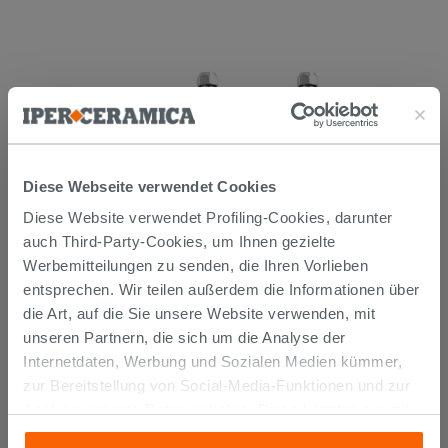
Diese Webseite verwendet Cookies
Diese Website verwendet Profiling-Cookies, darunter
KURVENPAAR ZUR MONTAGE UNTER
DEM WASCHBECKEN 45° MESSING
auch Third-Party-Cookies, um Ihnen gezielte
CHROM
Werbemitteilungen zu senden, die Ihren Vorlieben
14,90 €
entsprechen. Wir teilen außerdem die Informationen über
/STK.
die Art, auf die Sie unsere Website verwenden, mit
IN DEN WARENKORB LEGEN
unseren Partnern, die sich um die Analyse der
Internetdaten, Werbung und Sozialen Medien kümmer,
zur Bereitstellung von Social-Media-Funktionen und zur
Analyse unseres Datenverkehrs. Diese könnten sie mit
anderen Informationen, die Sie ihnen geliefert haben oder