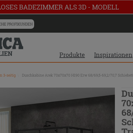
LOSES BADEZIMMER ALS 3D - MODELL
HE PROFIKUNDEN
Produkte
Inspirationen
 3-seitig
\
Duschkabine Arek 70x70x70 H190 Erw 68/69,5-69,2/70,7 Schiebetür
Du
70
68
Sc
Tr