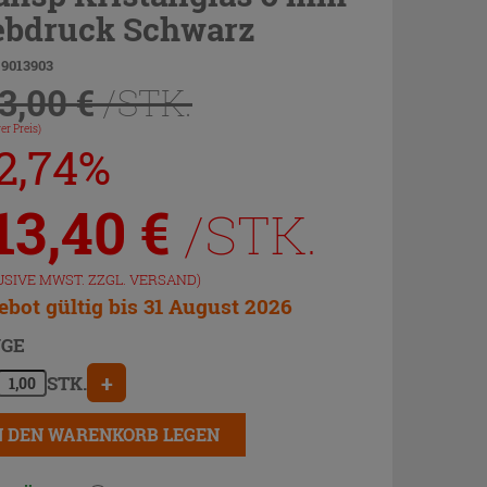
ebdruck Schwarz
 9013903
3,00 €
/STK.
er Preis)
12,74%
13,40
€
/STK.
USIVE MWST. ZZGL.
VERSAND
)
bot gültig bis 31 August 2026
GE
+
STK.
N DEN WARENKORB LEGEN