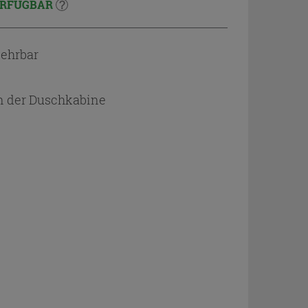
RFÜGBAR
kehrbar
an der Duschkabine