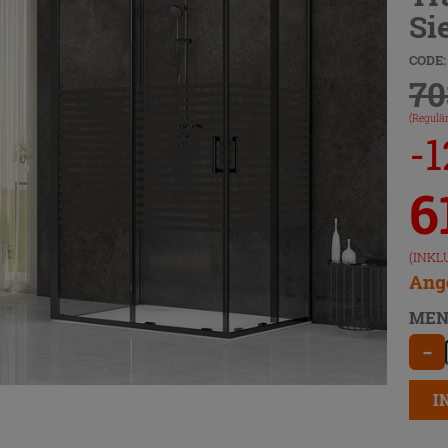
Si
CODE:
70
(Regulär
-
6
(INKL
Ange
MEN
−
I