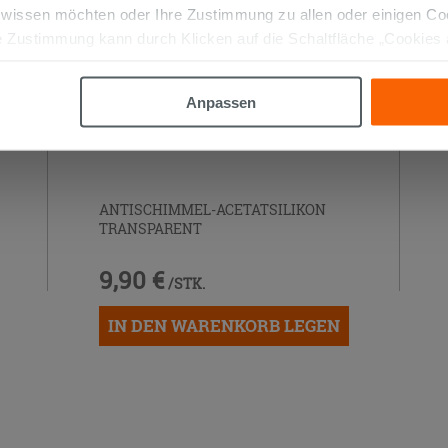
 wissen möchten oder Ihre Zustimmung zu allen oder einigen C
 Zustimmung kann durch Klicken auf die Schaltfläche „Cookies
altfläche "X" klicken, können Sie das Surfen erst nach der Insta
Anpassen
ANTISCHIMMEL-ACETATSILIKON
TRANSPARENT
9,90 €
/STK.
IN DEN WARENKORB LEGEN