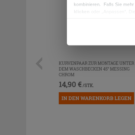
kombinieren. Falls Sie mehr
klicken
oder „Anpassen“. Die
werden. Wenn Sie auf die Sch
Cookies fortsetzen.
KURVENPAAR ZUR MONTAGE UNTER
DEM WASCHBECKEN 45° MESSING
CHROM
14,90 €
/STK.
IN DEN WARENKORB LEGEN