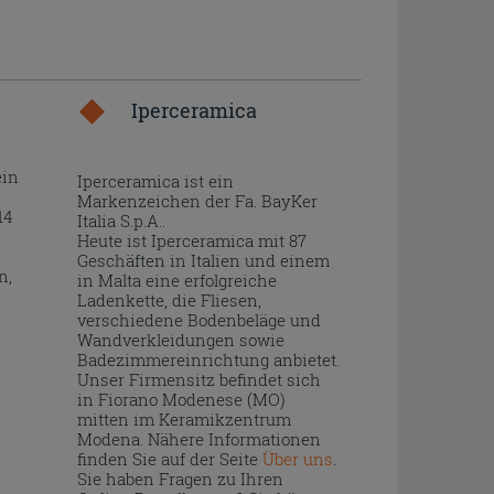
Iperceramica
ein
Iperceramica ist ein
Markenzeichen der Fa. BayKer
14
Italia S.p.A..
Heute ist Iperceramica mit 87
Geschäften in Italien und einem
n,
in Malta eine erfolgreiche
Ladenkette, die Fliesen,
verschiedene Bodenbeläge und
Wandverkleidungen sowie
Badezimmereinrichtung anbietet.
Unser Firmensitz befindet sich
in Fiorano Modenese (MO)
mitten im Keramikzentrum
Modena. Nähere Informationen
finden Sie auf der Seite
Über uns
.
Sie haben Fragen zu Ihren