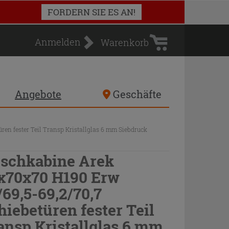
Warenkorb
FORDERN SIE ES AN!
Anmelden
Warenkorb
Angebote
Geschäfte
en fester Teil Transp Kristallglas 6 mm Siebdruck
schkabine Arek
x70x70 H190 Erw
/69,5-69,2/70,7
hiebetüren fester Teil
ansp Kristallglas 6 mm