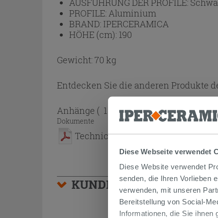
AUSFÜHRUNG DER PROFILE:
Schwa
PROFILE:
Aluminium
BRAND:
IPERCERAMICA
HÖHE (cm):
190
Gewicht: 70 kg
Entdecken Sie die anderen Produkte de
Anhänge
( 1 - 1 di 1 )
Dokumente
Technical Sheet
Diese Webseite verwendet 
Diese Website verwendet Prof
senden, die Ihren Vorlieben 
KUNDEN, DIE DIESEN AR
verwenden, mit unseren Part
Bereitstellung von Social-M
Informationen, die Sie ihnen