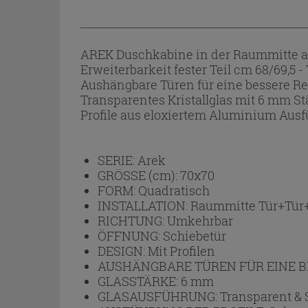
AREK Duschkabine in der Raummitte au
Erweiterbarkeit fester Teil cm 68/69,5 -
Aushängbare Türen für eine bessere R
Transparentes Kristallglas mit 6 mm 
Profile aus eloxiertem Aluminium A
SERIE:
Arek
GRÖSSE (cm):
70x70
FORM:
Quadratisch
INSTALLATION:
Raummitte Tür+Tür+f
RICHTUNG:
Umkehrbar
ÖFFNUNG:
Schiebetür
DESIGN:
Mit Profilen
AUSHÄNGBARE TÜREN FÜR EINE B
GLASSTÄRKE:
6 mm
GLASAUSFÜHRUNG:
Transparent & 