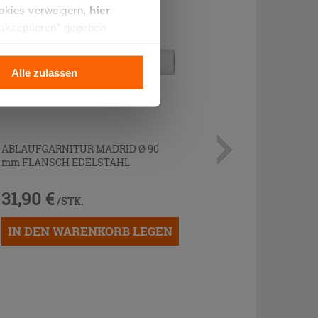
ookies verweigern,
hier
 akzeptieren“ gegeben
llation der technischen
Alle zulassen
ABLAUFGARNITUR MADRID Ø 90
mm FLANSCH EDELSTAHL
31,90 €
/STK.
IN DEN WARENKORB LEGEN