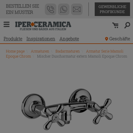
BESTELLEN SIE
GEWERBLICHE
PROFIKUNDE
EIN MUSTER
Produkte
Inspirationen
Angebote
Geschäfte
Home page
\
Armaturen
\
Badarmaturen
\
Armatur Serie Mamoli
Epoque Chrom
\
Mischer Duscharmatur extern Mamoli Epoque Chrom