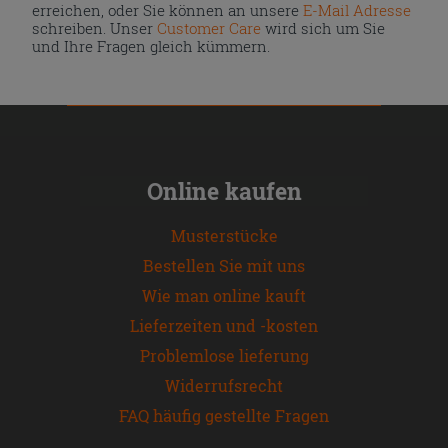
erreichen, oder Sie können an unsere
E-Mail Adresse
schreiben. Unser
Customer Care
wird sich um Sie
und Ihre Fragen gleich kümmern.
Online kaufen
Musterstücke
Bestellen Sie mit uns
Wie man online kauft
Lieferzeiten und -kosten
Problemlose lieferung
Widerrufsrecht
FAQ häufig gestellte Fragen