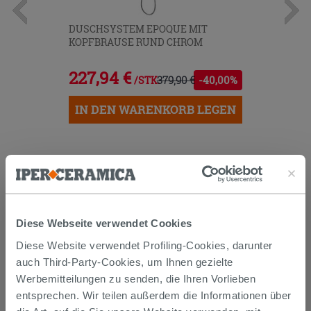
DUSCHSYSTEM EPOQUE MIT
KOPFBRAUSE RUND CHROM
227,94 €
379,90 €
-40,00%
/STK.
IN DEN WARENKORB LEGEN
Diese Webseite verwendet Cookies
Diese Website verwendet Profiling-Cookies, darunter
Versand
auch Third-Party-Cookies, um Ihnen gezielte
Werbemitteilungen zu senden, die Ihren Vorlieben
entsprechen. Wir teilen außerdem die Informationen über
Die Waren werden normalerweise innerhalb von 15