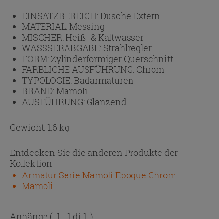
EINSATZBEREICH:
Dusche Extern
MATERIAL:
Messing
MISCHER:
Heiß- & Kaltwasser
WASSSERABGABE:
Strahlregler
FORM:
Zylinderförmiger Querschnitt
FARBLICHE AUSFÜHRUNG:
Chrom
TYPOLOGIE:
Badarmaturen
BRAND:
Mamoli
AUSFÜHRUNG:
Glänzend
Gewicht: 1,6 kg
Entdecken Sie die anderen Produkte der
Kollektion
Armatur Serie Mamoli Epoque Chrom
Mamoli
Anhänge
( 1 - 1 di 1 )