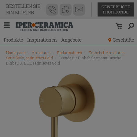
BESTELLEN SIE
GEWERBLICHE
PROFIKUNDE
EIN MUSTER
Produkte
Inspirationen
Angebote
Geschäfte
Home page
\
Armaturen
\
Badarmaturen
\
Einhebel-Armaturen
Serie Stelo, satiniertes Gold
\
Blende für Einhebelarmatur Dusche
Einbau STELO, satiniertes Gold