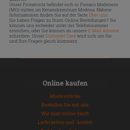
Unser Firmensitz befindet sich in Fiorano Modenese
(MO) mitten im Keramikzentrum Modena. Nähere
Informationen finden Sie auf der Seite
Über uns
.
Sie haben Fragen zu Ihren Online Bestellungen? Sie
können uns entweder unter der Telefonnummer
erreichen, oder Sie können an unsere
E-Mail Adresse
schreiben. Unser
Customer Care
wird sich um Sie
und Ihre Fragen gleich kümmern.
Online kaufen
Musterstücke
Bestellen Sie mit uns
Wie man online kauft
Lieferzeiten und -kosten