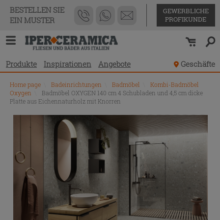
BESTELLEN SIE
GEWERBLICHE
PROFIKUNDE
EIN MUSTER
Produkte
Inspirationen
Angebote
Geschäfte
Home page
\
Badeinrichtungen
\
Badmöbel
\
Kombi-Badmöbel
Oxygen
\
Badmöbel OXYGEN 140 cm 4 Schubladen und 4,5 cm dicke
Platte aus Eichennaturholz mit Knorren