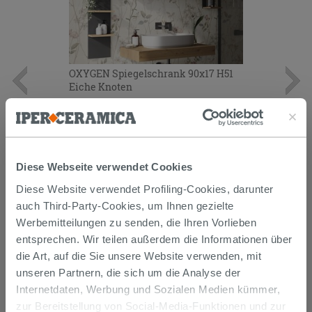
OXYGEN Spiegelschrank 90x17 H51
Eiche Knoten
328,00 €
/STK.
IN DEN WARENKORB LEGEN
Diese Webseite verwendet Cookies
Diese Website verwendet Profiling-Cookies, darunter
auch Third-Party-Cookies, um Ihnen gezielte
Werbemitteilungen zu senden, die Ihren Vorlieben
entsprechen. Wir teilen außerdem die Informationen über
die Art, auf die Sie unsere Website verwenden, mit
unseren Partnern, die sich um die Analyse der
Internetdaten, Werbung und Sozialen Medien kümmer,
KUNDEN, DIE DIESEN ARTIKEL
zur Bereitstellung von Social-Media-Funktionen und zur