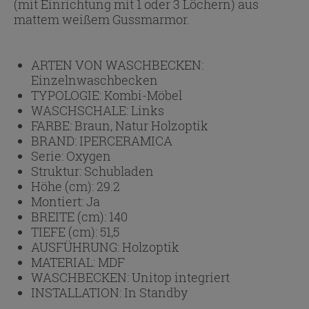
(mit Einrichtung mit 1 oder 3 Löchern) aus
mattem weißem Gussmarmor.
ARTEN VON WASCHBECKEN:
Einzelnwaschbecken
TYPOLOGIE:
Kombi-Möbel
WASCHSCHALE:
Links
FARBE:
Braun, Natur Holzoptik
BRAND:
IPERCERAMICA
Serie:
Oxygen
Struktur:
Schubladen
Höhe (cm):
29.2
Montiert:
Ja
BREITE (cm):
140
TIEFE (cm):
51,5
AUSFÜHRUNG:
Holzoptik
MATERIAL:
MDF
WASCHBECKEN:
Unitop integriert
INSTALLATION:
In Standby