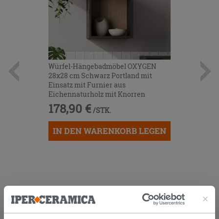
Würfel-Hängebadmöbel OXYGEN
28x28 cm Schwarz Portland mit
Einsatz mit Furnier aus
Eichennaturholz mit Knorren
178,90 €
/STK.
IN DEN WARENKORB LEGEN