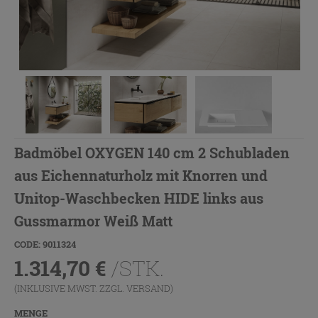
Badmöbel OXYGEN 140 cm 2 Schubladen
aus Eichennaturholz mit Knorren und
Unitop-Waschbecken HIDE links aus
Gussmarmor Weiß Matt
CODE: 9011324
1.314,70
€
/STK.
(INKLUSIVE MWST. ZZGL.
VERSAND
)
MENGE