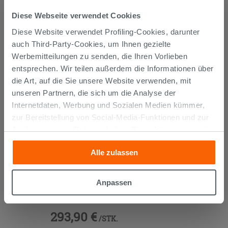
KUNDEN, DIE DIESEN ARTIKEL
Diese Webseite verwendet Cookies
GEKAUFT HABEN, KAUFTEN
Diese Website verwendet Profiling-Cookies, darunter
AUCH...
auch Third-Party-Cookies, um Ihnen gezielte
Werbemitteilungen zu senden, die Ihren Vorlieben
entsprechen. Wir teilen außerdem die Informationen über
die Art, auf die Sie unsere Website verwenden, mit
unseren Partnern, die sich um die Analyse der
Internetdaten, Werbung und Sozialen Medien kümmer,
zur Bereitstellung von Social-Media-Funktionen und zur
Analyse unseres Datenverkehrs. Diese könnten sie mit
anderen Informationen, die Sie ihnen geliefert haben oder
Alle zulassen
die sie aufgrund Ihrer Verwendung ihrer Dienste
gesammelt haben, kombinieren. Falls Sie mehr wissen
möchten oder Ihre Zustimmung zu allen oder einigen
EINBAUWASCHTISCH UNITOP HIDE
Anpassen
140,5x51,5 cm HARZ LINKS WEISS
Cookies verweigern,
hier klicken
oder „Anpassen“. Die
MATT
Zustimmung kann durch Klicken auf die Schaltfläche
293,90 €
„Cookies akzeptieren“ gegeben werden. Wenn Sie auf
/STK.
die Schaltfläche "X" klicken, können Sie das Surfen erst