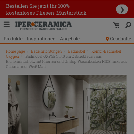
Bestellen Sie jetzt Ihr 100%
❯
kostenloses Fliesen-Musterstück!
Produkte
Inspirationen
Angebote
Geschäfte
Home page
\
Badeinrichtungen
\
Badmöbel
\
Kombi-Badmöbel
Oxygen
\
Badmöbel OXYGEN 140 cm 2 Schubladen aus
Eichennaturholz mit Knorren und Unitop-Waschbecken HIDE links aus
Gussmarmor Weiß Matt