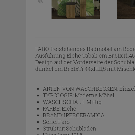
FARO freistehendes Badmöbel am Bode
Ausführung Eiche Tabak cm Br.51xTi.45
Design auf der Vorderseite der Schubl
dunkel cm Br.51xTi.44xH11,5 mit Mischl
ARTEN VON WASCHBECKEN:
Einze
TYPOLOGIE:
Moderne Möbel
WASCHSCHALE:
Mittig
FARBE:
Eiche
BRAND:
IPERCERAMICA
Serie:
Faro
Struktur:
Schubladen
Höhe (cm):
101.5