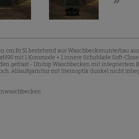
n cm Br.51 bestehend aus Waschbeckenunterbau aus
xH90 mit 1 Kommode + 1 innere Schublade Soft-Close u
aden gefräst - Unitop Waschbecken mit integriertem 
och. Ablaufgarnitur mit Steinoptik dunkel nicht inbeg
lnwaschbecken