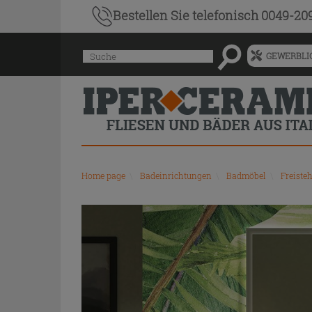
Bestellen Sie
telefonisch 0049-20
Menü
Suche
GEWERBLIC
für
vorgeschlagenen
Siteinhalt
und
Suchprotokoll
Home page
\
Badeinrichtungen
\
Badmöbel
\
Freiste