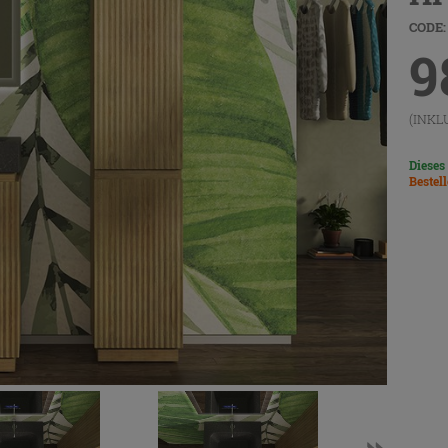
CODE:
9
(INKL
Dieses
Bestel