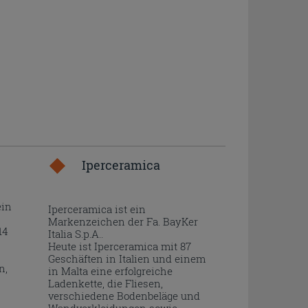
Iperceramica
ein
Iperceramica ist ein
Markenzeichen der Fa. BayKer
14
Italia S.p.A..
Heute ist Iperceramica mit 87
Geschäften in Italien und einem
n,
in Malta eine erfolgreiche
Ladenkette, die Fliesen,
verschiedene Bodenbeläge und
Wandverkleidungen sowie