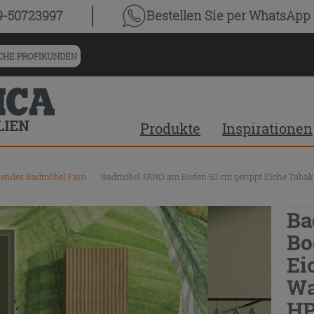
9-50723997
Bestellen Sie
per WhatsApp
HE PROFIKUNDEN
Produkte
Inspirationen
hendes Badmöbel Faro
\
Badmöbel FARO am Boden 50 cm gerippt Eiche Tabak
Ba
Bo
Ei
Wa
HP