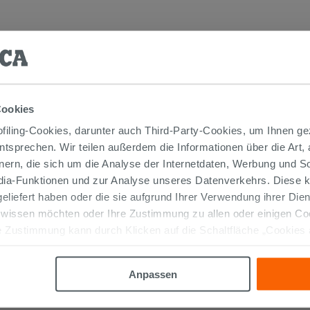
Cookies
iling-Cookies, darunter auch Third-Party-Cookies, um Ihnen ge
entsprechen. Wir teilen außerdem die Informationen über die Art,
nern, die sich um die Analyse der Internetdaten, Werbung und 
edia-Funktionen und zur Analyse unseres Datenverkehrs. Diese k
 geliefert haben oder die sie aufgrund Ihrer Verwendung ihrer Di
 wissen möchten oder Ihre Zustimmung zu allen oder einigen C
 Zustimmung kann durch Klicken auf die Schaltfläche „Cookies
altfläche "X" klicken, können Sie das Surfen erst nach der Insta
Anpassen