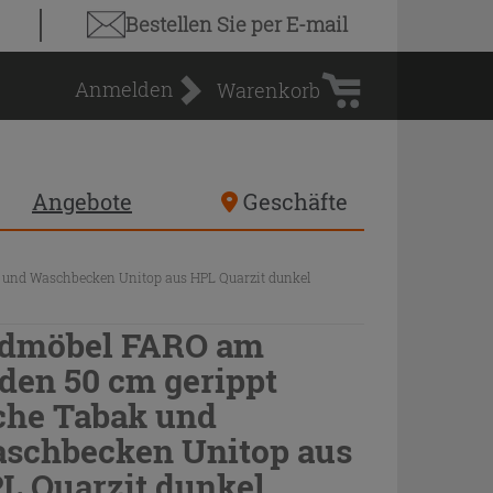
Warenkorb
Bestellen Sie
per E-mail
Anmelden
Warenkorb
Angebote
Geschäfte
 und Waschbecken Unitop aus HPL Quarzit dunkel
dmöbel FARO am
den 50 cm gerippt
che Tabak und
schbecken Unitop aus
L Quarzit dunkel