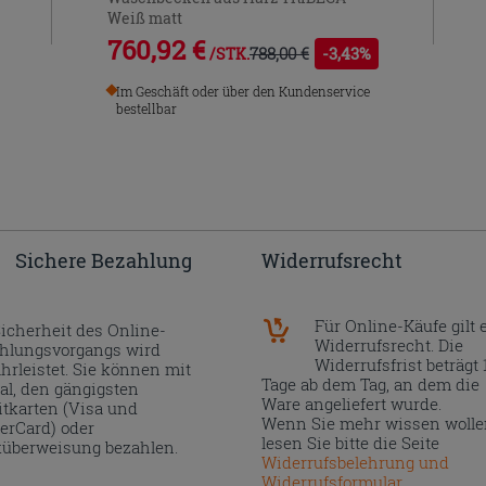
Weiß matt
760,92 €
788,00 €
-3,43%
/STK.
Im Geschäft oder über den Kundenservice
bestellbar
Sichere Bezahlung
Widerrufsrecht
Für Online-Käufe gilt 
Sicherheit des Online-
Widerrufsrecht. Die
hlungsvorgangs wird
Widerrufsfrist beträgt 
hrleistet. Sie können mit
Tage ab dem Tag, an dem die
al, den gängigsten
Ware angeliefert wurde.
itkarten (Visa und
Wenn Sie mehr wissen wolle
erCard) oder
lesen Sie bitte die Seite
überweisung bezahlen.
Widerrufsbelehrung und
Widerrufsformular
.