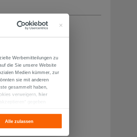
zielte Werbemitteilungen zu
 auf die Sie unsere Website
Sozialen Medien kümmer, zur
önnten sie mit anderen
enste gesammelt haben,
ookies verweigern,
hier
 akzeptieren“ gegeben
llation der technischen
Alle zulassen