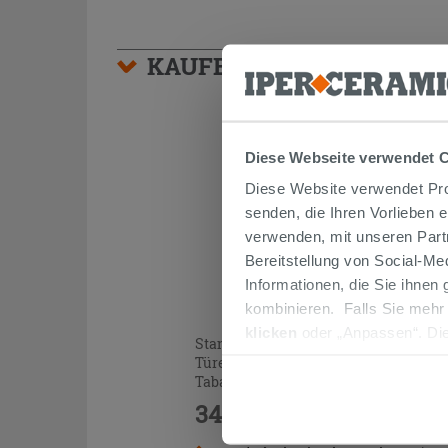
KAUFBARES ZUBEHÖR
Diese Webseite verwendet 
Diese Website verwendet Prof
senden, die Ihren Vorlieben 
verwenden, mit unseren Part
Bereitstellung von Social-M
Informationen, die Sie ihnen
kombinieren. Falls Sie mehr
klicken
oder „Anpassen“. Die
Stand-Hochschrank für Bad FARO 2
werden. Wenn Sie auf die Sch
Türen cm 35xH185 gerippt Eiche
Cookies fortsetzen.
Tabak
349,90 €
/STK.