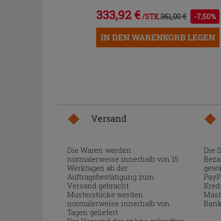
333,92 €
361,00 €
-7,50%
/STK.
IN DEN WARENKORB LEGEN
Versand
Die Waren werden
Die 
normalerweise innerhalb von 15
Beza
Werktagen ab der
gewä
Auftragsbestätigung zum
PayP
Versand gebracht.
Kred
Musterstücke werden
Mast
normalerweise innerhalb von
Bank
Tagen geliefert.
Der Versand der online gekauften