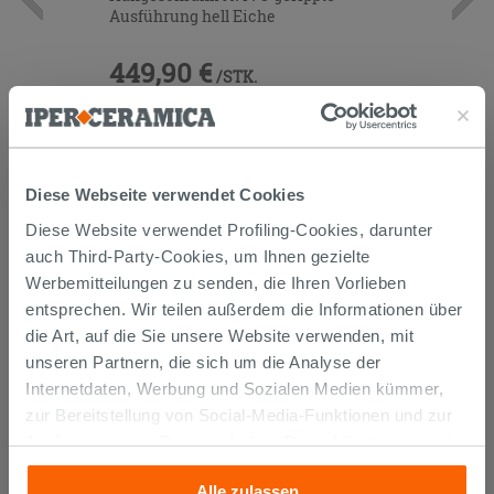
Ausführung hell Eiche
449,90 €
/STK.
IN DEN WARENKORB LEGEN
Diese Webseite verwendet Cookies
Diese Website verwendet Profiling-Cookies, darunter
auch Third-Party-Cookies, um Ihnen gezielte
Werbemitteilungen zu senden, die Ihren Vorlieben
entsprechen. Wir teilen außerdem die Informationen über
KUNDEN, DIE DIESEN ARTIKEL
die Art, auf die Sie unsere Website verwenden, mit
unseren Partnern, die sich um die Analyse der
GEKAUFT HABEN, KAUFTEN
Internetdaten, Werbung und Sozialen Medien kümmer,
AUCH...
zur Bereitstellung von Social-Media-Funktionen und zur
Analyse unseres Datenverkehrs. Diese könnten sie mit
anderen Informationen, die Sie ihnen geliefert haben oder
Alle zulassen