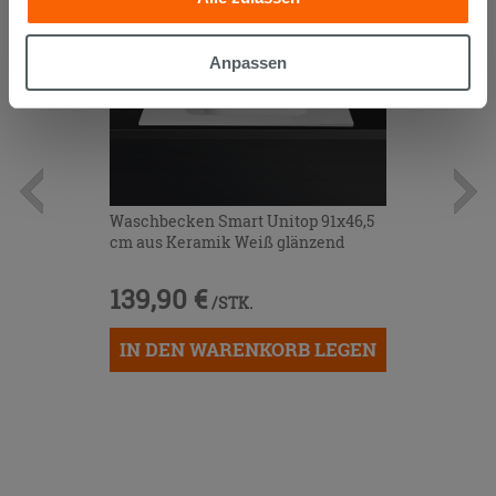
die sie aufgrund Ihrer Verwendung ihrer Dienste
gesammelt haben, kombinieren. Falls Sie mehr wissen
möchten oder Ihre Zustimmung zu allen oder einigen
Anpassen
Cookies verweigern,
hier klicken
oder „Anpassen“. Die
Zustimmung kann durch Klicken auf die Schaltfläche
„Cookies akzeptieren“ gegeben werden. Wenn Sie auf
die Schaltfläche "X" klicken, können Sie das Surfen erst
nach der Installation der technischen Cookies fortsetzen.
Waschbecken Smart Unitop 91x46,5
cm aus Keramik Weiß glänzend
139,90 €
/STK.
IN DEN WARENKORB LEGEN