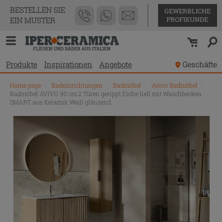
BESTELLEN SIE
GEWERBLICHE
PROFIKUNDE
EIN MUSTER
Produkte
Inspirationen
Angebote
Geschäfte
Home page
\
Badeinrichtungen
\
Badmöbel
\
Avivo Badmöbel
\
Badmöbel AVIVO 90 cm 2 Türen gerippt Eiche hell mit Waschbecken
SMART aus Keramik Weiß glänzend.