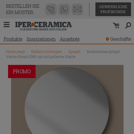
BESTELLEN SIE
GEWERBLICHE
PROFIKUNDE
EIN MUSTER
Produkte
Inspirationen
Angebote
Geschäfte
Home page
\
Badeinrichtungen
\
Spiegel
\
Badezimmerspiegel
Vertuo Round Ø80 cm mit polierter Kante
PROMO