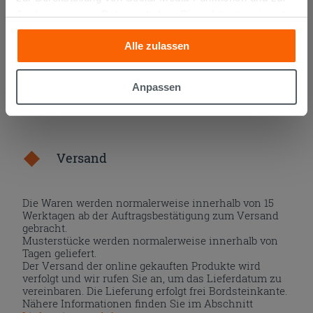
IN DEN WARENKORB LEGEN
Analyse unseres Datenverkehrs. Diese könnten sie mit
anderen Informationen, die Sie ihnen geliefert haben oder
Alle zulassen
die sie aufgrund Ihrer Verwendung ihrer Dienste
gesammelt haben, kombinieren. Falls Sie mehr wissen
möchten oder Ihre Zustimmung zu allen oder einigen
Anpassen
Cookies verweigern,
hier klicken
oder „Anpassen“. Die
Zustimmung kann durch Klicken auf die Schaltfläche
„Cookies akzeptieren“ gegeben werden. Wenn Sie auf
die Schaltfläche "X" klicken, können Sie das Surfen erst
Versand
nach der Installation der technischen Cookies fortsetzen.
Die Waren werden normalerweise innerhalb von 15
Werktagen ab der Auftragsbestätigung zum Versand
gebracht.
Musterstücke werden normalerweise innerhalb von
Tagen geliefert.
Der Versand der online gekauften Produkte wird
verfolgt und wir rufen Sie an, um das Lieferdatum zu
vereinbaren. Die Lieferung erfolgt frei Bordsteinkante.
Nähere Informationen finden Sie im Abschnitt