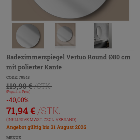
Badezimmerspiegel Vertuo Round Ø80 cm
mit polierter Kante
CODE: 79548
119,90 €
/STK.
(Regulärer Preis)
-40,00%
71,94
€
/STK.
(INKLUSIVE MWST. ZZGL.
VERSAND
)
Angebot gültig bis 31 August 2026
MENGE