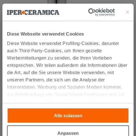
Mischer Einhebelarmatur für
Waschbecken Ideal Standard
Cerabase Chrom
Diese Webseite verwendet Cookies
88,90 €
/STK.
Diese Website verwendet Profiling-Cookies, darunter
auch Third-Party-Cookies, um Ihnen gezielte
IN DEN WARENKORB LEGEN
Werbemitteilungen zu senden, die Ihren Vorlieben
entsprechen. Wir teilen außerdem die Informationen über
die Art, auf die Sie unsere Website verwenden, mit
unseren Partnern, die sich um die Analyse der
Internetdaten, Werbung und Sozialen Medien kümmer,
zur Bereitstellung von Social-Media-Funktionen und zur
Analyse unseres Datenverkehrs. Diese könnten sie mit
anderen Informationen, die Sie ihnen geliefert haben oder
Alle zulassen
die sie aufgrund Ihrer Verwendung ihrer Dienste
Versand
gesammelt haben, kombinieren. Falls Sie mehr wissen
möchten oder Ihre Zustimmung zu allen oder einigen
Anpassen