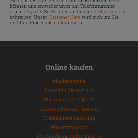
Sie haben Fragen zu Ihren Online Bestellungen? Sie
können uns entweder unter der Telefonnummer
erreichen, oder Sie können an unsere
E-Mail Adresse
schreiben. Unser
Customer Care
wird sich um Sie
und Ihre Fragen gleich kümmern.
Online kaufen
Musterstücke
Bestellen Sie mit uns
Wie man online kauft
Lieferzeiten und -kosten
Problemlose lieferung
Widerrufsrecht
FAQ häufig gestellte Fragen