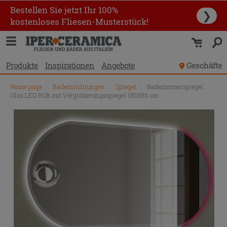
Bestellen Sie jetzt Ihr 100%
❯
kostenloses Fliesen-Musterstück!
Produkte
Inspirationen
Angebote
Geschäfte
Home page
\
Badeinrichtungen
\
Spiegel
\
Badezimmerspiegel
Olas LED RGB mit Vergrößerungsspiegel 150X80 cm