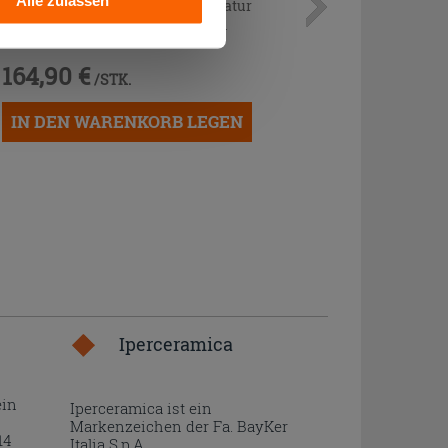
Mischer Einloch-Waschtischarmatur
mit Ablauf Mamoli Epoque Chrom
164,90 €
/STK.
IN DEN WARENKORB LEGEN
Iperceramica
ein
Iperceramica ist ein
Markenzeichen der Fa. BayKer
14
Italia S.p.A..