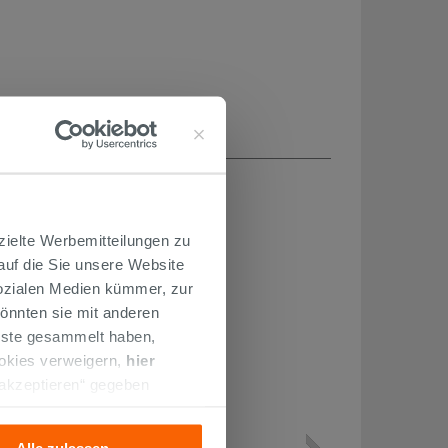
H...
zielte Werbemitteilungen zu
 auf die Sie unsere Website
Sozialen Medien kümmer, zur
önnten sie mit anderen
enste gesammelt haben,
ookies verweigern,
hier
 akzeptieren“ gegeben
llation der technischen
Alle zulassen