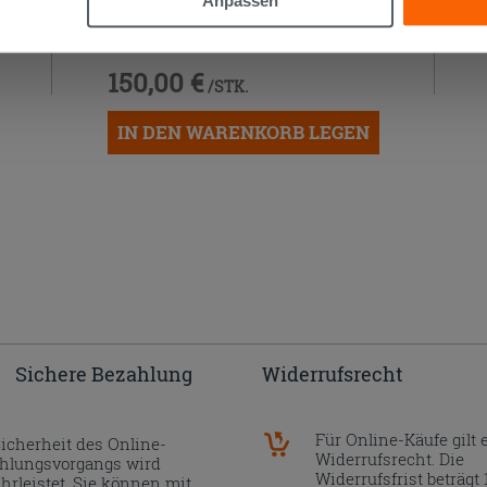
Einbauwaschbecken Unitop ANIKA
61x46 cm Keramik Weiß Glänzend
150,00 €
/STK.
IN DEN WARENKORB LEGEN
Sichere Bezahlung
Widerrufsrecht
Für Online-Käufe gilt 
Sicherheit des Online-
Widerrufsrecht. Die
hlungsvorgangs wird
Widerrufsfrist beträgt 
hrleistet. Sie können mit