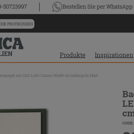
9-50723997
Bestellen Sie
per WhatsApp
HE PROFIKUNDEN
Produkte
Inspirationen
spiegel mit LED-Licht Classic 90x59 cm Salbeigrün Matt
Ba
LE
cm
CODE: