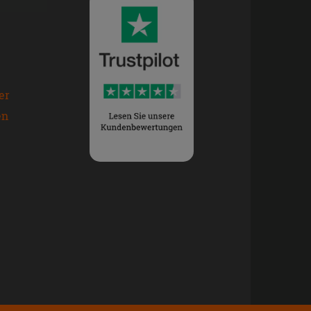
er
en