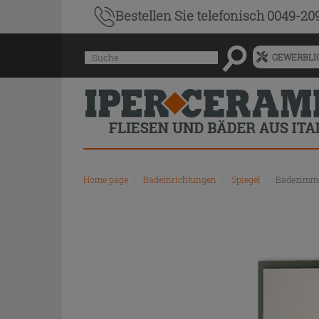
Bestellen Sie
telefonisch 0049-20
Menü
Suche
GEWERBLIC
für
vorgeschlagenen
Siteinhalt
und
Suchprotokoll
Home page
\
Badeinrichtungen
\
Spiegel
\
Badezimmer