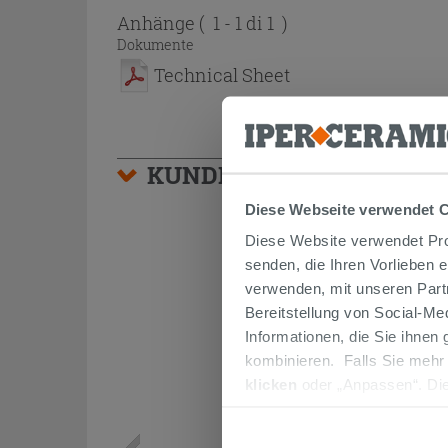
Anhänge
( 1 - 1 di 1 )
Dokumente
Technical Sheet
KUNDEN, DIE DIESEN AR
Diese Webseite verwendet 
Diese Website verwendet Prof
senden, die Ihren Vorlieben 
verwenden, mit unseren Part
Bereitstellung von Social-M
Informationen, die Sie ihnen
kombinieren. Falls Sie mehr
klicken
oder „Anpassen“. Die
werden. Wenn Sie auf die Sch
Cookies fortsetzen.