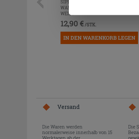
SIPHON
PLATZSPAREND
UNTER
WASCHTISCH AUS POLYPROPYLEN
WEISS
12,90 €
/STK.
IN DEN WARENKORB LEGEN
Versand
Die Waren werden
Die 
normalerweise innerhalb von 15
Beza
Werktagen ab der
gewä