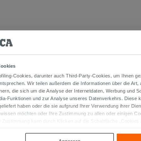
TIKEL GEKAUFT HABEN, KAUFTEN AUC
Cookies
iling-Cookies, darunter auch Third-Party-Cookies, um Ihnen ge
entsprechen. Wir teilen außerdem die Informationen über die Art,
nern, die sich um die Analyse der Internetdaten, Werbung und 
edia-Funktionen und zur Analyse unseres Datenverkehrs. Diese k
 geliefert haben oder die sie aufgrund Ihrer Verwendung ihrer Di
 wissen möchten oder Ihre Zustimmung zu allen oder einigen C
 Zustimmung kann durch Klicken auf die Schaltfläche „Cookies
altfläche "X" klicken, können Sie das Surfen erst nach der Insta
Anpassen