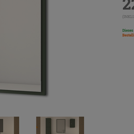
2
(INKL
Dieses
Bestel