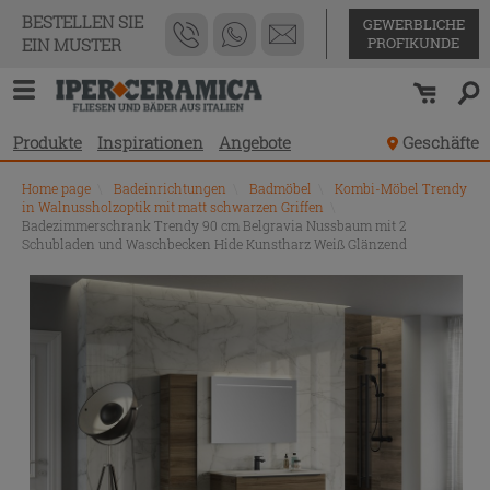
BESTELLEN SIE
GEWERBLICHE
PROFIKUNDE
EIN MUSTER
Produkte
Inspirationen
Angebote
Geschäfte
Home page
\
Badeinrichtungen
\
Badmöbel
\
Kombi-Möbel Trendy
in Walnussholzoptik mit matt schwarzen Griffen
\
Badezimmerschrank Trendy 90 cm Belgravia Nussbaum mit 2
Schubladen und Waschbecken Hide Kunstharz Weiß Glänzend