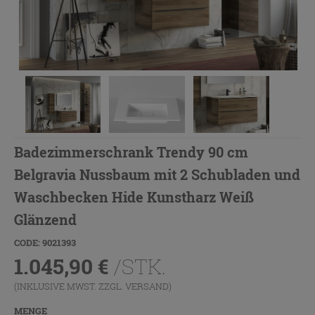
Badezimmerschrank Trendy 90 cm
Belgravia Nussbaum mit 2 Schubladen und
Waschbecken Hide Kunstharz Weiß
Glänzend
CODE: 9021393
1.045,90
€
/STK.
(INKLUSIVE MWST. ZZGL.
VERSAND
)
MENGE