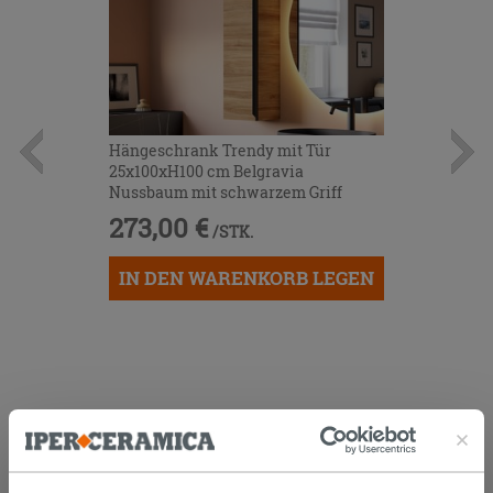
Hängeschrank Trendy mit Tür
25x100xH100 cm Belgravia
Nussbaum mit schwarzem Griff
273,00 €
/STK.
IN DEN WARENKORB LEGEN
KUNDEN, DIE DIESEN ARTIKEL