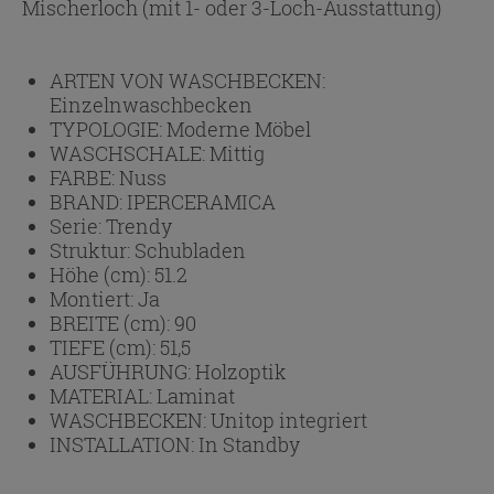
Mischerloch (mit 1- oder 3-Loch-Ausstattung)
ARTEN VON WASCHBECKEN:
Einzelnwaschbecken
TYPOLOGIE:
Moderne Möbel
WASCHSCHALE:
Mittig
FARBE:
Nuss
BRAND:
IPERCERAMICA
Serie:
Trendy
Struktur:
Schubladen
Höhe (cm):
51.2
Montiert:
Ja
BREITE (cm):
90
TIEFE (cm):
51,5
AUSFÜHRUNG:
Holzoptik
MATERIAL:
Laminat
WASCHBECKEN:
Unitop integriert
INSTALLATION:
In Standby