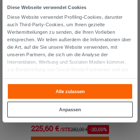
GEKAUFT HABEN, KAUFTEN
Diese Webseite verwendet Cookies
Diese Website verwendet Profiling-Cookies, darunter
AUCH...
auch Third-Party-Cookies, um Ihnen gezielte
Werbemitteilungen zu senden, die Ihren Vorlieben
entsprechen. Wir teilen außerdem die Informationen über
die Art, auf die Sie unsere Website verwenden, mit
PROMO
unseren Partnern, die sich um die Analyse der
Internetdaten, Werbung und Sozialen Medien kümmer,
zur Bereitstellung von Social-Media-Funktionen und zur
Analyse unseres Datenverkehrs. Diese könnten sie mit
anderen Informationen, die Sie ihnen geliefert haben oder
Alle zulassen
die sie aufgrund Ihrer Verwendung ihrer Dienste
gesammelt haben, kombinieren. Falls Sie mehr wissen
SPIEGELSCHRANK TRENDY 89x17
möchten oder Ihre Zustimmung zu allen oder einigen
Anpassen
cm H51 BELGRAVIA
Cookies verweigern,
hier klicken
oder „Anpassen“. Die
Zustimmung kann durch Klicken auf die Schaltfläche
225,60 €
282,00 €
-20,00%
/STK.
„Cookies akzeptieren“ gegeben werden. Wenn Sie auf
die Schaltfläche "X" klicken, können Sie das Surfen erst