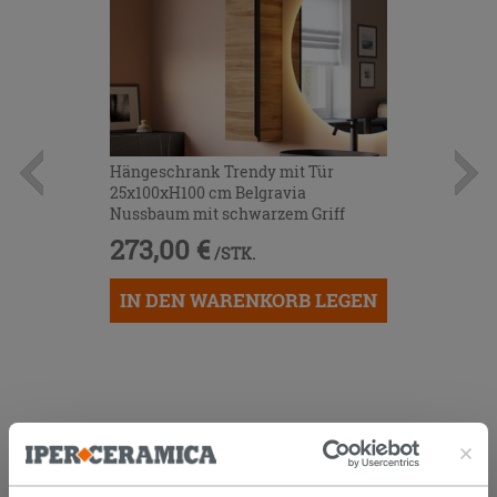
Hängeschrank Trendy mit Tür
25x100xH100 cm Belgravia
Nussbaum mit schwarzem Griff
273,00 €
/STK.
IN DEN WARENKORB LEGEN