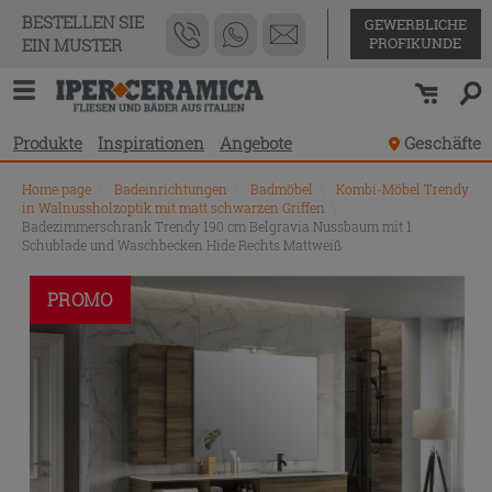
BESTELLEN SIE
GEWERBLICHE
PROFIKUNDE
EIN MUSTER
Produkte
Inspirationen
Angebote
Geschäfte
Home page
\
Badeinrichtungen
\
Badmöbel
\
Kombi-Möbel Trendy
in Walnussholzoptik mit matt schwarzen Griffen
\
Badezimmerschrank Trendy 190 cm Belgravia Nussbaum mit 1
Schublade und Waschbecken Hide Rechts Mattweiß
PROMO