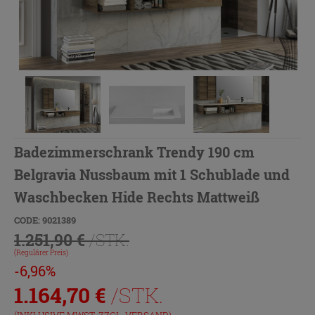
Badezimmerschrank Trendy 190 cm
Belgravia Nussbaum mit 1 Schublade und
Waschbecken Hide Rechts Mattweiß
CODE: 9021389
1.251,90 €
/STK.
(Regulärer Preis)
-6,96%
1.164,70
€
/STK.
(INKLUSIVE MWST. ZZGL.
VERSAND
)