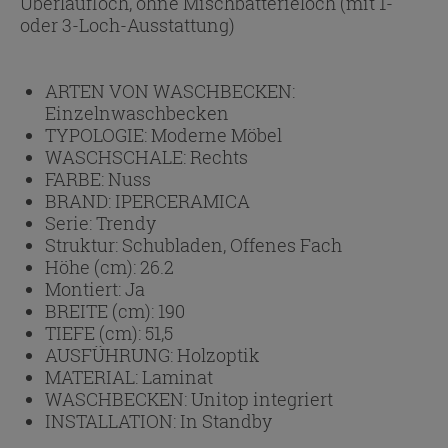
Überlaufloch, ohne Mischbatterieloch (mit 1-
oder 3-Loch-Ausstattung)
ARTEN VON WASCHBECKEN:
Einzelnwaschbecken
TYPOLOGIE:
Moderne Möbel
WASCHSCHALE:
Rechts
FARBE:
Nuss
BRAND:
IPERCERAMICA
Serie:
Trendy
Struktur:
Schubladen, Offenes Fach
Höhe (cm):
26.2
Montiert:
Ja
BREITE (cm):
190
TIEFE (cm):
51,5
AUSFÜHRUNG:
Holzoptik
MATERIAL:
Laminat
WASCHBECKEN:
Unitop integriert
INSTALLATION:
In Standby