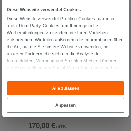
KUNDEN, DIE DIESEN ARTIKEL
Diese Webseite verwendet Cookies
GEKAUFT HABEN, KAUFTEN
Diese Website verwendet Profiling-Cookies, darunter
AUCH...
auch Third-Party-Cookies, um Ihnen gezielte
Werbemitteilungen zu senden, die Ihren Vorlieben
entsprechen. Wir teilen außerdem die Informationen über
die Art, auf die Sie unsere Website verwenden, mit
unseren Partnern, die sich um die Analyse der
Internetdaten, Werbung und Sozialen Medien kümmer,
zur Bereitstellung von Social-Media-Funktionen und zur
Analyse unseres Datenverkehrs. Diese könnten sie mit
anderen Informationen, die Sie ihnen geliefert haben oder
Alle zulassen
die sie aufgrund Ihrer Verwendung ihrer Dienste
gesammelt haben, kombinieren. Falls Sie mehr wissen
möchten oder Ihre Zustimmung zu allen oder einigen
OFFENES FACH TRENDY 25x51xH25
Anpassen
Cookies verweigern,
hier klicken
oder „Anpassen“. Die
cm BELGRAVIA
Zustimmung kann durch Klicken auf die Schaltfläche
170,00 €
„Cookies akzeptieren“ gegeben werden. Wenn Sie auf
/STK.
die Schaltfläche "X" klicken, können Sie das Surfen erst