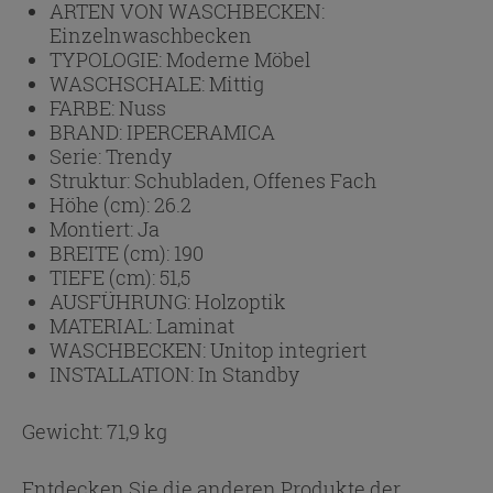
ARTEN VON WASCHBECKEN:
Einzelnwaschbecken
TYPOLOGIE:
Moderne Möbel
WASCHSCHALE:
Mittig
FARBE:
Nuss
BRAND:
IPERCERAMICA
Serie:
Trendy
Struktur:
Schubladen, Offenes Fach
Höhe (cm):
26.2
Montiert:
Ja
BREITE (cm):
190
TIEFE (cm):
51,5
AUSFÜHRUNG:
Holzoptik
MATERIAL:
Laminat
WASCHBECKEN:
Unitop integriert
INSTALLATION:
In Standby
Gewicht: 71,9 kg
Entdecken Sie die anderen Produkte der