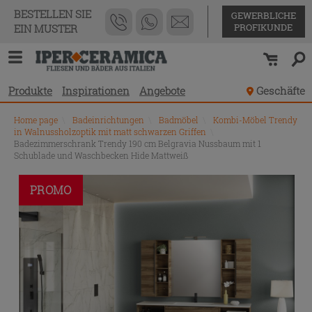
BESTELLEN SIE
GEWERBLICHE
PROFIKUNDE
EIN MUSTER
Produkte
Inspirationen
Angebote
Geschäfte
Home page
\
Badeinrichtungen
\
Badmöbel
\
Kombi-Möbel Trendy
in Walnussholzoptik mit matt schwarzen Griffen
\
Badezimmerschrank Trendy 190 cm Belgravia Nussbaum mit 1
Schublade und Waschbecken Hide Mattweiß
PROMO