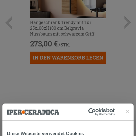
Hängeschrank Trendy mit Tür
25x100xH100 cm Belgravia
Nussbaum mit schwarzem Griff
273,00 €
/STK.
IN DEN WARENKORB LEGEN
KUNDEN, DIE DIESEN ARTIKEL
GEKAUFT HABEN, KAUFTEN
Diese Webseite verwendet Cookies
AUCH...