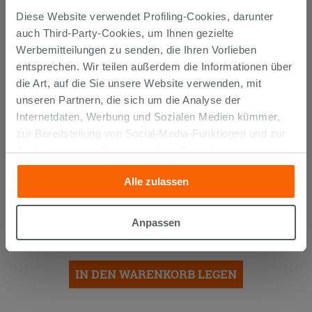
Diese Website verwendet Profiling-Cookies, darunter
auch Third-Party-Cookies, um Ihnen gezielte
Werbemitteilungen zu senden, die Ihren Vorlieben
entsprechen. Wir teilen außerdem die Informationen über
die Art, auf die Sie unsere Website verwenden, mit
unseren Partnern, die sich um die Analyse der
Internetdaten, Werbung und Sozialen Medien kümmer,
zur Bereitstellung von Social-Media-Funktionen und zur
Analyse unseres Datenverkehrs. Diese könnten sie mit
anderen Informationen, die Sie ihnen geliefert haben oder
Alle zulassen
die sie aufgrund Ihrer Verwendung ihrer Dienste
OFFENES FACH TRENDY 25x51xH25
gesammelt haben, kombinieren. Falls Sie mehr wissen
cm BELGRAVIA
möchten oder Ihre Zustimmung zu allen oder einigen
Anpassen
Cookies verweigern,
hier klicken
oder „Anpassen“. Die
170,00 €
/STK.
Zustimmung kann durch Klicken auf die Schaltfläche
„Cookies akzeptieren“ gegeben werden. Wenn Sie auf
IN DEN WARENKORB LEGEN
die Schaltfläche "X" klicken, können Sie das Surfen erst
nach der Installation der technischen Cookies fortsetzen.