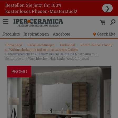
Bestellen Sie jetzt Ihr 100%
❯
kostenloses Fliesen-Musterstück!
Produkte
Inspirationen
Angebote
Geschäfte
Home page
\
Badeinrichtungen
\
Badmöbel
\
Kombi-Möbel Trendy
in Walnussholzoptik mit matt schwarzen Griffen
\
Badezimmerschrank Trendy 190 cm Belgravia Nussbaum mit 1
Schublade und Waschbecken Hide Links Weiß Glänzend
PROMO