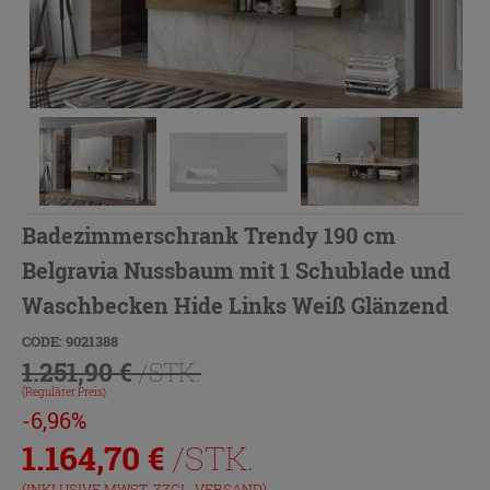
Badezimmerschrank Trendy 190 cm
Belgravia Nussbaum mit 1 Schublade und
Waschbecken Hide Links Weiß Glänzend
CODE: 9021388
1.251,90 €
/STK.
(Regulärer Preis)
-6,96%
1.164,70
€
/STK.
(INKLUSIVE MWST. ZZGL.
VERSAND
)