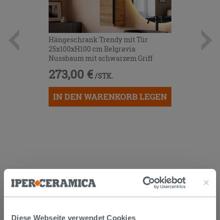
Hängeschrank Trendy mit Tür
25x100xH100 cm Belgravia
Nussbaum mit schwarzem Griff
273,00 €
/STK.
IN DEN WARENKORB LEGEN
KUNDEN, DIE DIESEN ARTIKEL
GEKAUFT HABEN, KAUFTEN
Diese Webseite verwendet Cookies