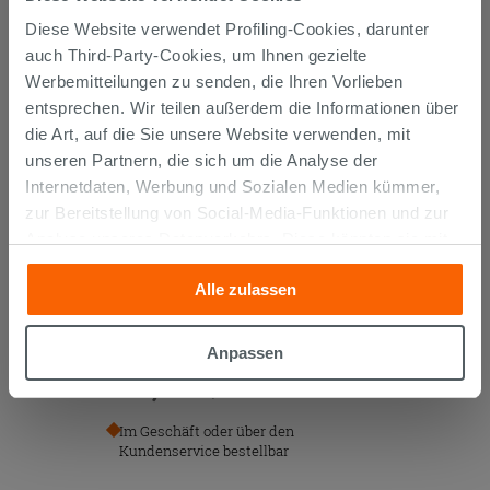
AUCH...
Diese Website verwendet Profiling-Cookies, darunter
auch Third-Party-Cookies, um Ihnen gezielte
Werbemitteilungen zu senden, die Ihren Vorlieben
entsprechen. Wir teilen außerdem die Informationen über
die Art, auf die Sie unsere Website verwenden, mit
unseren Partnern, die sich um die Analyse der
Internetdaten, Werbung und Sozialen Medien kümmer,
zur Bereitstellung von Social-Media-Funktionen und zur
Analyse unseres Datenverkehrs. Diese könnten sie mit
anderen Informationen, die Sie ihnen geliefert haben oder
Alle zulassen
die sie aufgrund Ihrer Verwendung ihrer Dienste
EINBAUWASCHTISCH UNITOP HIDE
gesammelt haben, kombinieren. Falls Sie mehr wissen
180,5x51,5 cm HARZ RECHTS WEISS
möchten oder Ihre Zustimmung zu allen oder einigen
MATT
Anpassen
Cookies verweigern,
hier klicken
oder „Anpassen“. Die
369,90 €
/STK.
Zustimmung kann durch Klicken auf die Schaltfläche
„Cookies akzeptieren“ gegeben werden. Wenn Sie auf
Im Geschäft oder über den
die Schaltfläche "X" klicken, können Sie das Surfen erst
Kundenservice bestellbar
nach der Installation der technischen Cookies fortsetzen.