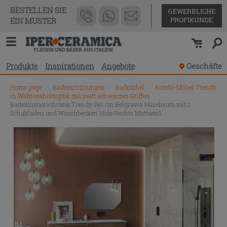
BESTELLEN SIE
GEWERBLICHE
PROFIKUNDE
EIN MUSTER
Produkte
Inspirationen
Angebote
Geschäfte
Home page
\
Badeinrichtungen
\
Badmöbel
\
Kombi-Möbel Trendy
in Walnussholzoptik mit matt schwarzen Griffen
\
Badezimmerschrank Trendy 180 cm Belgravia Nussbaum mit 2
Schubladen und Waschbecken Hide Rechts Mattweiß