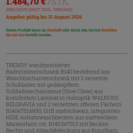
1.484,70
€
/STK.
(INKLUSIVE MWST. ZZGL.
VERSAND
)
Angebot gültig bis 31 August 2026
Dieses Produkt kann im
Geschäft
oder durch den Service
Bestellen
Sie mit uns
bestellt werden.
TRENDY wandmontierter
Badezimmerschrank B140 bestehend aus
Waschtischunterschrank mit 2 versetzte
Schubladen mit gedämpftem
Schließmechanismus (Slow Close) aus
kratzfestem Laminat in Holzoptik WALNUSS
BELGRAVIA und 2 versetzten offenen Fächern
B140xT51xH50, Griff mattschwarz, integriertes
HIDE Aufsatzwaschbecken aus mattweißem
Marmorharz cm. B140,5xT51,5 mit Becken
Rechts und Ablaufabdeckung aus Kunstharz,