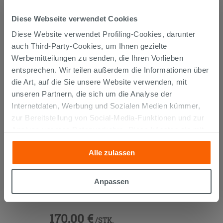
KUNDEN, DIE DIESEN ARTIKEL
Diese Webseite verwendet Cookies
GEKAUFT HABEN, KAUFTEN
Diese Website verwendet Profiling-Cookies, darunter
AUCH...
auch Third-Party-Cookies, um Ihnen gezielte
Werbemitteilungen zu senden, die Ihren Vorlieben
entsprechen. Wir teilen außerdem die Informationen über
die Art, auf die Sie unsere Website verwenden, mit
unseren Partnern, die sich um die Analyse der
Internetdaten, Werbung und Sozialen Medien kümmer,
zur Bereitstellung von Social-Media-Funktionen und zur
Analyse unseres Datenverkehrs. Diese könnten sie mit
anderen Informationen, die Sie ihnen geliefert haben oder
Alle zulassen
die sie aufgrund Ihrer Verwendung ihrer Dienste
gesammelt haben, kombinieren. Falls Sie mehr wissen
möchten oder Ihre Zustimmung zu allen oder einigen
Anpassen
OFFENES FACH TRENDY 25x51xH25
Cookies verweigern,
hier klicken
oder „Anpassen“. Die
cm BELGRAVIA
Zustimmung kann durch Klicken auf die Schaltfläche
„Cookies akzeptieren“ gegeben werden. Wenn Sie auf
170,00 €
/STK.