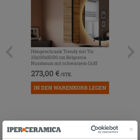
Hängeschrank Trendy mit Tür
25x100xH100 cm Belgravia
Nussbaum mit schwarzem Griff
273,00 €
/STK.
IN DEN WARENKORB LEGEN