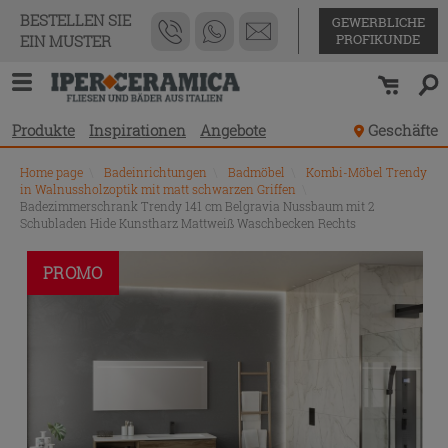
BESTELLEN SIE
GEWERBLICHE
PROFIKUNDE
EIN MUSTER
Produkte
Inspirationen
Angebote
Geschäfte
Home page
\
Badeinrichtungen
\
Badmöbel
\
Kombi-Möbel Trendy
in Walnussholzoptik mit matt schwarzen Griffen
\
Badezimmerschrank Trendy 141 cm Belgravia Nussbaum mit 2
Schubladen Hide Kunstharz Mattweiß Waschbecken Rechts
PROMO