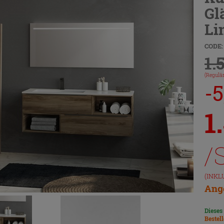
Gl
Li
CODE:
1.
(Regulär
-
1
/
(INKL
Ange
Dieses
Bestel