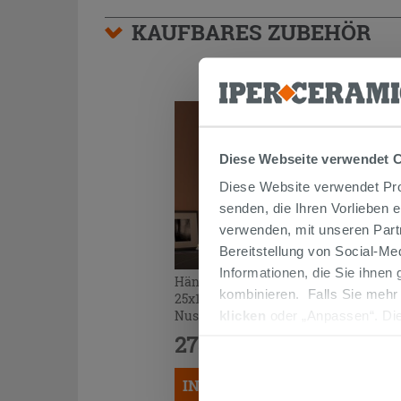
KAUFBARES ZUBEHÖR
Diese Webseite verwendet 
Diese Website verwendet Prof
senden, die Ihren Vorlieben 
verwenden, mit unseren Part
Bereitstellung von Social-M
Informationen, die Sie ihnen
Hängeschrank Trendy mit Tür
kombinieren. Falls Sie mehr
25x100xH100 cm Belgravia
Nussbaum mit schwarzem Griff
klicken
oder „Anpassen“. Die
werden. Wenn Sie auf die Sch
273,00 €
/STK.
Cookies fortsetzen.
IN DEN WARENKORB LEGEN