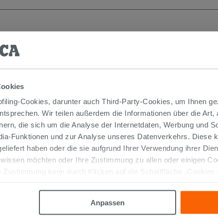
Cookies
iling-Cookies, darunter auch Third-Party-Cookies, um Ihnen ge
entsprechen. Wir teilen außerdem die Informationen über die Art,
nern, die sich um die Analyse der Internetdaten, Werbung und 
edia-Funktionen und zur Analyse unseres Datenverkehrs. Diese k
 geliefert haben oder die sie aufgrund Ihrer Verwendung ihrer Di
Hochschrank Trendy 30x25 H130
 wissen möchten oder Ihre Zustimmung zu allen oder einigen C
Belgravia Nussbaum mit schwarzem
Griff
 Zustimmung kann durch Klicken auf die Schaltfläche „Cookies
altfläche "X" klicken, können Sie das Surfen erst nach der Insta
394,00 €
/STK.
Anpassen
IN DEN WARENKORB LEGEN