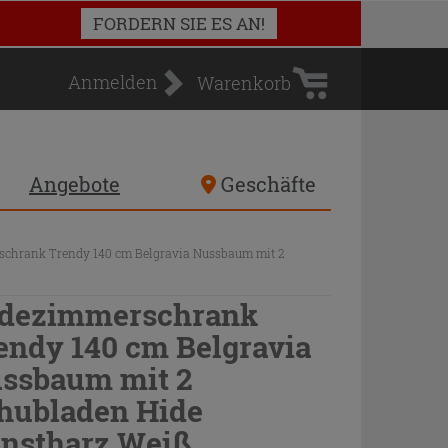
Warenkorb
FORDERN SIE ES AN!
Anmelden
Warenkorb
Angebote
Geschäfte
chrank Trendy 140 cm Belgravia Nussbaum mit 2
dezimmerschrank
endy 140 cm Belgravia
ssbaum mit 2
hubladen Hide
nstharz Weiß