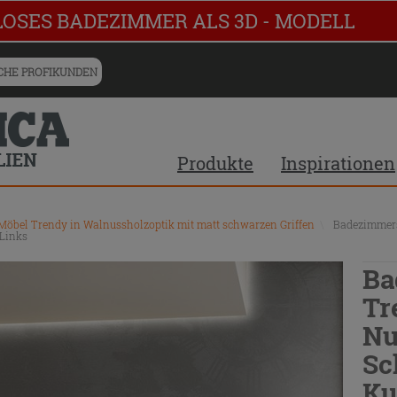
LOSES BADEZIMMER ALS 3D - MODELL
HE PROFIKUNDEN
Produkte
Inspirationen
öbel Trendy in Walnussholzoptik mit matt schwarzen Griffen
\
Badezimmers
Links
Ba
Tr
Nu
Sc
Ku