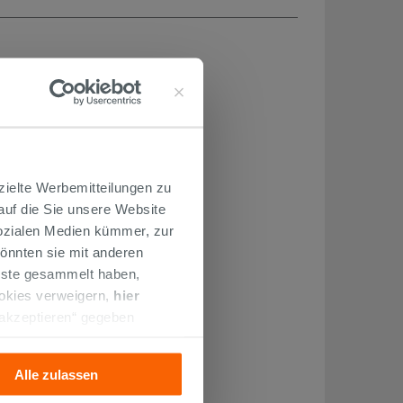
zielte Werbemitteilungen zu
 auf die Sie unsere Website
Sozialen Medien kümmer, zur
önnten sie mit anderen
enste gesammelt haben,
ookies verweigern,
hier
 akzeptieren“ gegeben
llation der technischen
Alle zulassen