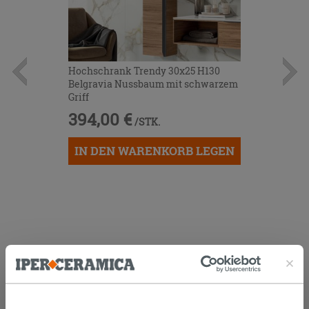
Hochschrank Trendy 30x25 H130
Belgravia Nussbaum mit schwarzem
Griff
394,00 €
/STK.
IN DEN WARENKORB LEGEN
KUNDEN, DIE DIESEN ARTIKEL
GEKAUFT HABEN, KAUFTEN