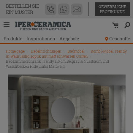
BESTELLEN SIE
GEWERBLICHE
PROFIKUNDE
EIN MUSTER
Produkte
Inspirationen
Angebote
Geschäfte
Home page
\
Badeinrichtungen
\
Badmöbel
\
Kombi-Möbel Trendy
in Walnussholzoptik mit matt schwarzen Griffen
\
Badezimmerschrank Trendy 115 cm Belgravia Nussbaum und
Waschbecken Hide Links Mattweiß