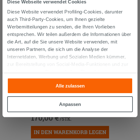
Diese Webseite verwendet Cookies
AUCH...
Diese Website verwendet Profiling-Cookies, darunter
auch Third-Party-Cookies, um Ihnen gezielte
Werbemitteilungen zu senden, die Ihren Vorlieben
entsprechen. Wir teilen außerdem die Informationen über
die Art, auf die Sie unsere Website verwenden, mit
unseren Partnern, die sich um die Analyse der
Internetdaten, Werbung und Sozialen Medien kümmer,
zur Bereitstellung von Social-Media-Funktionen und zur
Analyse unseres Datenverkehrs. Diese könnten sie mit
anderen Informationen, die Sie ihnen geliefert haben oder
Alle zulassen
die sie aufgrund Ihrer Verwendung ihrer Dienste
gesammelt haben, kombinieren. Falls Sie mehr wissen
OFFENES FACH TRENDY 25x51xH25
cm BELGRAVIA
möchten oder Ihre Zustimmung zu allen oder einigen
Anpassen
Cookies verweigern,
hier klicken
oder „Anpassen“. Die
170,00 €
Zustimmung kann durch Klicken auf die Schaltfläche
/STK.
„Cookies akzeptieren“ gegeben werden. Wenn Sie auf
IN DEN WARENKORB LEGEN
die Schaltfläche "X" klicken, können Sie das Surfen erst
nach der Installation der technischen Cookies fortsetzen.