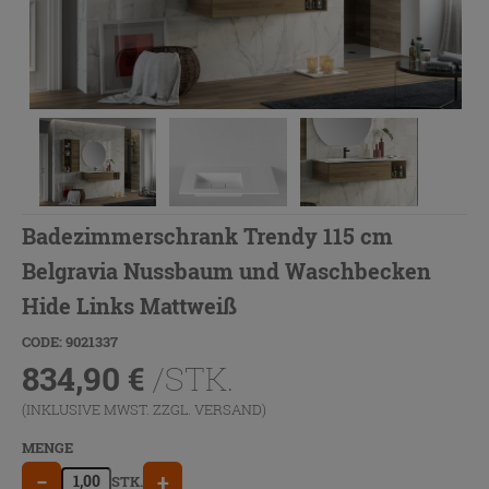
Badezimmerschrank Trendy 115 cm
Belgravia Nussbaum und Waschbecken
Hide Links Mattweiß
CODE: 9021337
834,90
€
/STK.
(INKLUSIVE MWST. ZZGL.
VERSAND
)
MENGE
−
+
STK.