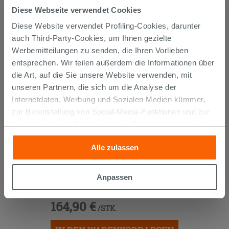
GEKAUFT HABEN, KAUFTEN
Diese Webseite verwendet Cookies
AUCH...
Diese Website verwendet Profiling-Cookies, darunter
auch Third-Party-Cookies, um Ihnen gezielte
Werbemitteilungen zu senden, die Ihren Vorlieben
entsprechen. Wir teilen außerdem die Informationen über
die Art, auf die Sie unsere Website verwenden, mit
unseren Partnern, die sich um die Analyse der
Internetdaten, Werbung und Sozialen Medien kümmer,
zur Bereitstellung von Social-Media-Funktionen und zur
Analyse unseres Datenverkehrs. Diese könnten sie mit
anderen Informationen, die Sie ihnen geliefert haben oder
Alle zulassen
die sie aufgrund Ihrer Verwendung ihrer Dienste
gesammelt haben, kombinieren. Falls Sie mehr wissen
AUFSATZ/EINBAU-WASCHTISCH
möchten oder Ihre Zustimmung zu allen oder einigen
Anpassen
UNITOP QUBO 120X48 cm HARZ
Cookies verweigern,
hier klicken
oder „Anpassen“. Die
WEISS GLÄNZEND
Zustimmung kann durch Klicken auf die Schaltfläche
164,90 €
/STK.
„Cookies akzeptieren“ gegeben werden. Wenn Sie auf
die Schaltfläche "X" klicken, können Sie das Surfen erst