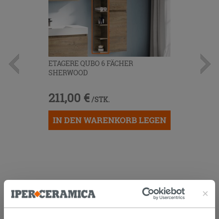
ETAGERE QUBO 6 FÄCHER
SHERWOOD
211,00 €
/STK.
IN DEN WARENKORB LEGEN
KUNDEN, DIE DIESEN ARTIKEL