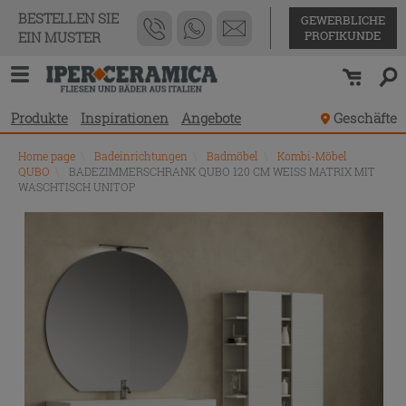
BESTELLEN SIE
GEWERBLICHE
PROFIKUNDE
EIN MUSTER
Produkte
Inspirationen
Angebote
Geschäfte
Home page
\
Badeinrichtungen
\
Badmöbel
\
Kombi-Möbel
QUBO
\
BADEZIMMERSCHRANK QUBO 120 CM WEISS MATRIX MIT
WASCHTISCH UNITOP