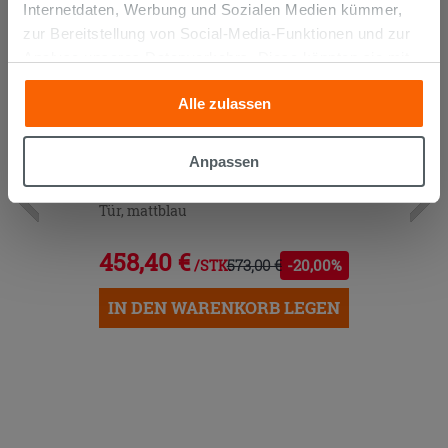
PROMO
Internetdaten, Werbung und Sozialen Medien kümmer,
zur Bereitstellung von Social-Media-Funktionen und zur
Analyse unseres Datenverkehrs. Diese könnten sie mit
anderen Informationen, die Sie ihnen geliefert haben oder
Alle zulassen
die sie aufgrund Ihrer Verwendung ihrer Dienste
gesammelt haben, kombinieren. Falls Sie mehr wissen
möchten oder Ihre Zustimmung zu allen oder einigen
Anpassen
Cookies verweigern,
hier klicken
oder „Anpassen“. Die
Hängeschrank LUMI H140 cm mit 1
Zustimmung kann durch Klicken auf die Schaltfläche
Tür, mattblau
„Cookies akzeptieren“ gegeben werden. Wenn Sie auf
die Schaltfläche "X" klicken, können Sie das Surfen erst
458,40 €
573,00 €
-20,00%
/STK.
nach der Installation der technischen Cookies fortsetzen.
IN DEN WARENKORB LEGEN