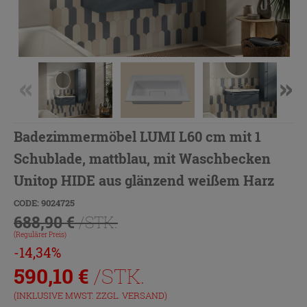
Badezimmermöbel LUMI L60 cm mit 1
Schublade, mattblau, mit Waschbecken
Unitop HIDE aus glänzend weißem Harz
CODE: 9024725
688,90 €
/STK.
(Regulärer Preis)
-14,34%
590,10
€
/STK.
(INKLUSIVE MWST. ZZGL.
VERSAND
)