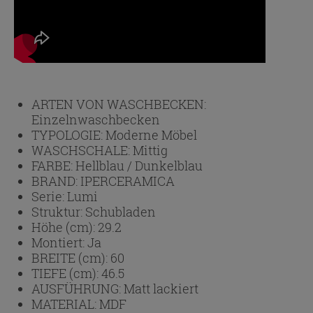
ARTEN VON WASCHBECKEN:
Einzelnwaschbecken
TYPOLOGIE:
Moderne Möbel
WASCHSCHALE:
Mittig
FARBE:
Hellblau / Dunkelblau
BRAND:
IPERCERAMICA
Serie:
Lumi
Struktur:
Schubladen
Höhe (cm):
29.2
Montiert:
Ja
BREITE (cm):
60
TIEFE (cm):
46.5
AUSFÜHRUNG:
Matt lackiert
MATERIAL:
MDF