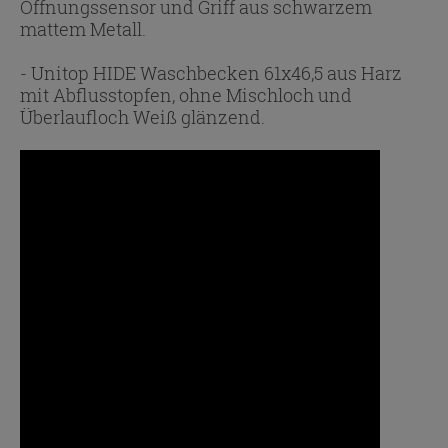
Öffnungssensor und Griff aus schwarzem
mattem Metall.
- Unitop HIDE Waschbecken 61x46,5 aus Harz
mit Abflusstopfen, ohne Mischloch und
Überlaufloch Weiß glänzend.