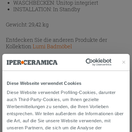
WASCHBECKEN:
Unitop integriert
INSTALLATION:
In Standby
Gewicht: 29,42 kg
Entdecken Sie die anderen Produkte der
Kollektion
Lumi Badmöbel
Anhänge
( 1 - 1 di 1 )
Dokumente
Technisches Datenblatt
Diese Webseite verwendet Cookies
Diese Website verwendet Profiling-Cookies, darunter
auch Third-Party-Cookies, um Ihnen gezielte
KAUFBARES ZUBEHÖR
Werbemitteilungen zu senden, die Ihren Vorlieben
entsprechen. Wir teilen außerdem die Informationen über
die Art, auf die Sie unsere Website verwenden, mit
unseren Partnern, die sich um die Analyse der