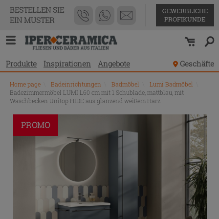
BESTELLEN SIE
GEWERBLICHE
PROFIKUNDE
EIN MUSTER
Produkte
Inspirationen
Angebote
Geschäfte
Home page
\
Badeinrichtungen
\
Badmöbel
\
Lumi Badmöbel
\
Badezimmermöbel LUMI L60 cm mit 1 Schublade, mattblau, mit
Waschbecken Unitop HIDE aus glänzend weißem Harz
PROMO