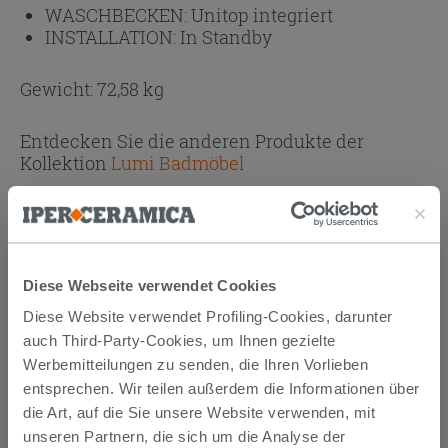
WASCHBECKEN:
Unitop integriert
INSTALLATION:
In Standby
Gewicht: 72,58 kg
Entdecken Sie die anderen Produkte der
Kollektion
Lumi Badmöbel
Anhänge
( 1 - 1 di 1 )
Dokumente
Technisches Datenblatt
Diese Webseite verwendet Cookies
Diese Website verwendet Profiling-Cookies, darunter
auch Third-Party-Cookies, um Ihnen gezielte
KAUFBARES ZUBEHÖR
Werbemitteilungen zu senden, die Ihren Vorlieben
entsprechen. Wir teilen außerdem die Informationen über
die Art, auf die Sie unsere Website verwenden, mit
unseren Partnern, die sich um die Analyse der