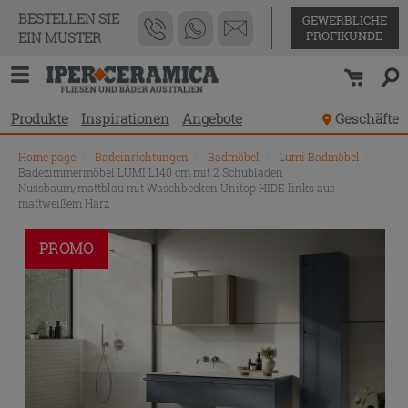
BESTELLEN SIE
GEWERBLICHE
PROFIKUNDE
EIN MUSTER
Produkte
Inspirationen
Angebote
Geschäfte
Home page
\
Badeinrichtungen
\
Badmöbel
\
Lumi Badmöbel
\
Badezimmermöbel LUMI L140 cm mit 2 Schubladen
Nussbaum/mattblau mit Waschbecken Unitop HIDE links aus
mattweißem Harz
PROMO