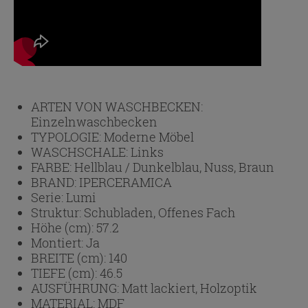
ARTEN VON WASCHBECKEN:
Einzelnwaschbecken
TYPOLOGIE:
Moderne Möbel
WASCHSCHALE:
Links
FARBE:
Hellblau / Dunkelblau, Nuss, Braun
BRAND:
IPERCERAMICA
Serie:
Lumi
Struktur:
Schubladen, Offenes Fach
Höhe (cm):
57.2
Montiert:
Ja
BREITE (cm):
140
TIEFE (cm):
46.5
AUSFÜHRUNG:
Matt lackiert, Holzoptik
MATERIAL:
MDF