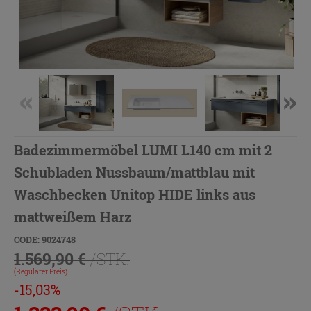
Badezimmermöbel LUMI L140 cm mit 2
Schubladen Nussbaum/mattblau mit
Waschbecken Unitop HIDE links aus
mattweißem Harz
CODE: 9024748
1.569,90 €
/STK.
(Regulärer Preis)
-15,03%