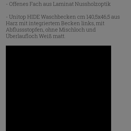
- Offenes Fach aus Laminat Nussholzoptik
- Unitop HIDE Waschbecken cm 140,5x46,5 aus
Harz mit integriertem Becken links, mit
Abflussstopfen, ohne Mischloch und
Überlaufloch Weiß matt.