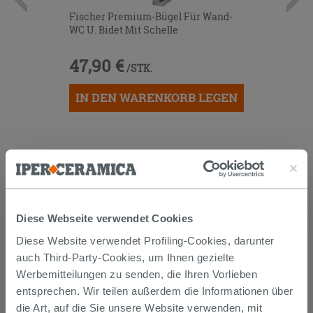
Fischer Premium-Bügel Für Wand-
WC U. Bidet Mit Schelle
47,90 €
/STK.
IN DEN WARENKORB LEGEN
Diese Webseite verwendet Cookies
Diese Website verwendet Profiling-Cookies, darunter
Versand
auch Third-Party-Cookies, um Ihnen gezielte
Werbemitteilungen zu senden, die Ihren Vorlieben
entsprechen. Wir teilen außerdem die Informationen über
Die Waren werden normalerweise innerhalb von 15
die Art, auf die Sie unsere Website verwenden, mit
Werktagen ab der Auftragsbestätigung zum Versand