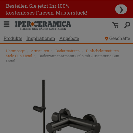
Bestellen Sie jetzt Ihr 100%
❯
kostenloses Fliesen-Musterstück!
Produkte
Inspirationen
Angebote
Geschäfte
Home page
\
Armaturen
\
Badarmaturen
\
Einhebelarmaturen
Stelo Gun Metal
\
Badewannenarmatur Stelo mit Ausstattung Gun
Metal