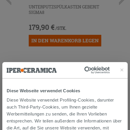
UNTERPUTZSPÜLKASTEN GEBERIT
SIGMA8
179,90 €
/STK.
IN DEN WARENKORB LEGEN
Diese Webseite verwendet Cookies
Diese Website verwendet Profiling-Cookies, darunter
Versand
auch Third-Party-Cookies, um Ihnen gezielte
Werbemitteilungen zu senden, die Ihren Vorlieben
entsprechen. Wir teilen außerdem die Informationen über
Die Waren werden normalerweise innerhalb von 15
die Art, auf die Sie unsere Website verwenden, mit
Werktagen ab der Auftragsbestätigung zum Versand