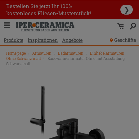
Bestellen Sie jetzt Ihr 100%
❯
kostenloses Fliesen-Musterstück!
Produkte
Inspirationen
Angebote
Geschäfte
Home page
\
Armaturen
\
Badarmaturen
\
Einhebelarmaturen
Olmo Schwarz matt
\
Badewannenarmatur Olmo mit Ausstattung
Schwarz matt