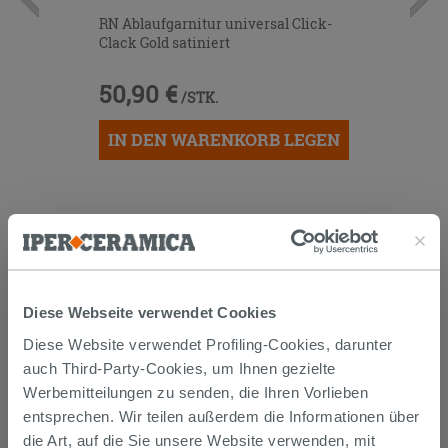
RN Ablaufgarnitur universal Click-
Clack Gold satiniert
50,90 €
/STK.
IN DEN WARENKORB LEGEN
Diese Webseite verwendet Cookies
Diese Website verwendet Profiling-Cookies, darunter
Versand
auch Third-Party-Cookies, um Ihnen gezielte
Werbemitteilungen zu senden, die Ihren Vorlieben
entsprechen. Wir teilen außerdem die Informationen über
Die Waren werden normalerweise innerhalb von 15
die Art, auf die Sie unsere Website verwenden, mit
Werktagen ab der Auftragsbestätigung zum Versand