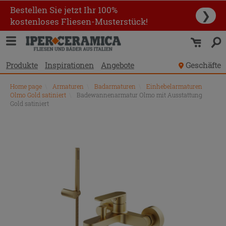
Bestellen Sie jetzt Ihr 100%
❯
kostenloses Fliesen-Musterstück!
Produkte
Inspirationen
Angebote
Geschäfte
Home page
\
Armaturen
\
Badarmaturen
\
Einhebelarmaturen
Olmo Gold satiniert
\
Badewannenarmatur Olmo mit Ausstattung
Gold satiniert