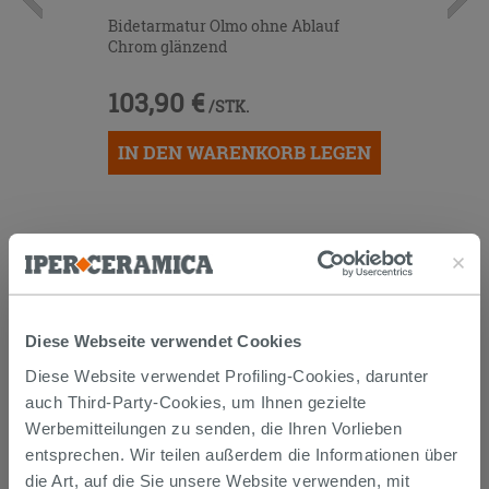
Bidetarmatur Olmo ohne Ablauf
Chrom glänzend
103,90 €
/STK.
IN DEN WARENKORB LEGEN
Diese Webseite verwendet Cookies
Diese Website verwendet Profiling-Cookies, darunter
Versand
auch Third-Party-Cookies, um Ihnen gezielte
Werbemitteilungen zu senden, die Ihren Vorlieben
entsprechen. Wir teilen außerdem die Informationen über
Die Waren werden normalerweise innerhalb von 15
die Art, auf die Sie unsere Website verwenden, mit
Werktagen ab der Auftragsbestätigung zum Versand