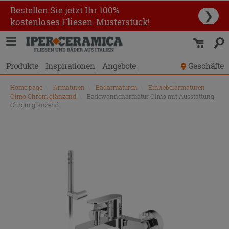
Bestellen Sie jetzt Ihr 100%
❯
kostenloses Fliesen-Musterstück!
Produkte
Inspirationen
Angebote
Geschäfte
Home page
\
Armaturen
\
Badarmaturen
\
Einhebelarmaturen
Olmo Chrom glänzend
\
Badewannenarmatur Olmo mit Ausstattung
Chrom glänzend