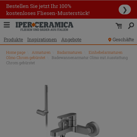
Bestellen Sie jetzt Ihr 100%
❯
kostenloses Fliesen-Musterstück!
Produkte
Inspirationen
Angebote
Geschäfte
Home page
\
Armaturen
\
Badarmaturen
\
Einhebelarmaturen
Olmo Chrom gebürstet
\
Badewannenarmatur Olmo mit Ausstattung
Chrom gebürstet