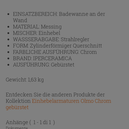
EINSATZBEREICH:
Badewanne an der
Wand
MATERIAL:
Messing
MISCHER:
Einhebel
WASSSERABGABE:
Strahlregler
FORM:
Zylinderförmiger Querschnitt
FARBLICHE AUSFÜHRUNG:
Chrom
BRAND:
IPERCERAMICA
AUSFÜHRUNG:
Gebürstet
Gewicht: 1,63 kg
Entdecken Sie die anderen Produkte der
Kollektion
Einhebelarmaturen Olmo Chrom
gebürstet
Anhänge
( 1 - 1 di 1 )
Dokumente