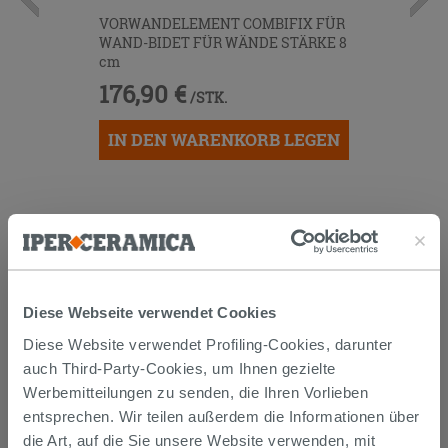
VORWANDELEMENT COMBIFIX FÜR
WAND-BIDET FÜR WÄNDE STÄRKE 8
cm
176,90 €
/STK.
IN DEN WARENKORB LEGEN
Diese Webseite verwendet Cookies
Diese Website verwendet Profiling-Cookies, darunter
Versand
auch Third-Party-Cookies, um Ihnen gezielte
Werbemitteilungen zu senden, die Ihren Vorlieben
entsprechen. Wir teilen außerdem die Informationen über
Die Waren werden normalerweise innerhalb von 15
die Art, auf die Sie unsere Website verwenden, mit
Werktagen ab der Auftragsbestätigung zum Versand