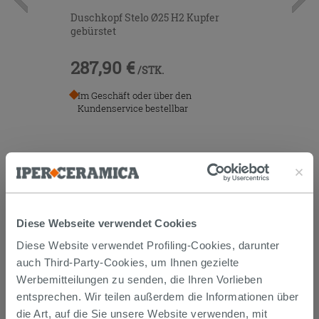
Duschkopf Stelo Ø25 H2 Kupfer
gebürstet
287,90 €
/STK.
Im Geschäft oder über den
Kundenservice bestellbar
Diese Webseite verwendet Cookies
Diese Website verwendet Profiling-Cookies, darunter
Versand
auch Third-Party-Cookies, um Ihnen gezielte
Werbemitteilungen zu senden, die Ihren Vorlieben
entsprechen. Wir teilen außerdem die Informationen über
Die Waren werden normalerweise innerhalb von 15
die Art, auf die Sie unsere Website verwenden, mit
Werktagen ab der Auftragsbestätigung zum Versand