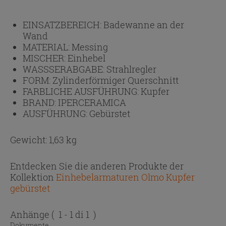
EINSATZBEREICH:
Badewanne an der
Wand
MATERIAL:
Messing
MISCHER:
Einhebel
WASSSERABGABE:
Strahlregler
FORM:
Zylinderförmiger Querschnitt
FARBLICHE AUSFÜHRUNG:
Kupfer
BRAND:
IPERCERAMICA
AUSFÜHRUNG:
Gebürstet
Gewicht: 1,63 kg
Entdecken Sie die anderen Produkte der
Kollektion
Einhebelarmaturen Olmo Kupfer
gebürstet
Anhänge
( 1 - 1 di 1 )
Dokumente