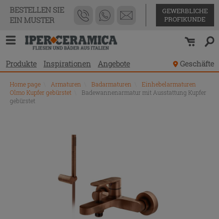
BESTELLEN SIE
GEWERBLICHE
PROFIKUNDE
EIN MUSTER
Produkte
Inspirationen
Angebote
Geschäfte
Home page
\
Armaturen
\
Badarmaturen
\
Einhebelarmaturen
Olmo Kupfer gebürstet
\
Badewannenarmatur mit Ausstattung Kupfer
gebürstet