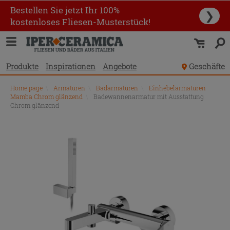
Bestellen Sie jetzt Ihr 100%
❯
kostenloses Fliesen-Musterstück!
Produkte
Inspirationen
Angebote
Geschäfte
Home page
\
Armaturen
\
Badarmaturen
\
Einhebelarmaturen
Mamba Chrom glänzend
\
Badewannenarmatur mit Ausstattung
Chrom glänzend