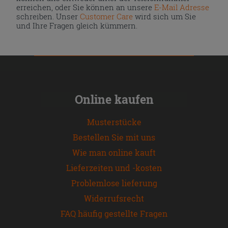
erreichen, oder Sie können an unsere
E-Mail Adresse
schreiben. Unser
Customer Care
wird sich um Sie
und Ihre Fragen gleich kümmern.
Online kaufen
Musterstücke
Bestellen Sie mit uns
Wie man online kauft
Lieferzeiten und -kosten
Problemlose lieferung
Widerrufsrecht
FAQ häufig gestellte Fragen