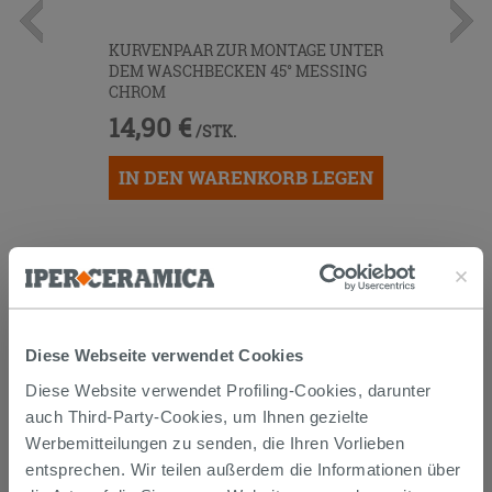
KURVENPAAR ZUR MONTAGE UNTER
DEM WASCHBECKEN 45° MESSING
CHROM
14,90 €
/STK.
IN DEN WARENKORB LEGEN
Diese Webseite verwendet Cookies
Diese Website verwendet Profiling-Cookies, darunter
auch Third-Party-Cookies, um Ihnen gezielte
Versand
Werbemitteilungen zu senden, die Ihren Vorlieben
entsprechen. Wir teilen außerdem die Informationen über
Die Waren werden normalerweise innerhalb von 15