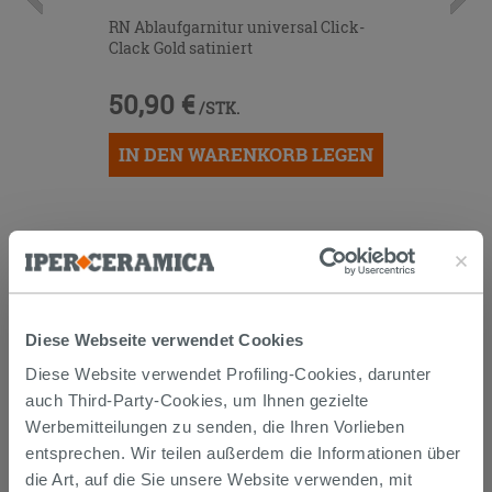
RN Ablaufgarnitur universal Click-
Clack Gold satiniert
50,90 €
/STK.
IN DEN WARENKORB LEGEN
Diese Webseite verwendet Cookies
Diese Website verwendet Profiling-Cookies, darunter
Versand
auch Third-Party-Cookies, um Ihnen gezielte
Werbemitteilungen zu senden, die Ihren Vorlieben
entsprechen. Wir teilen außerdem die Informationen über
Die Waren werden normalerweise innerhalb von 15
Werktagen ab der Auftragsbestätigung zum Versand
die Art, auf die Sie unsere Website verwenden, mit