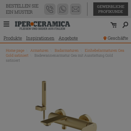
BESTELLEN SIE
GEWERBLICHE
PROFIKUNDE
EIN MUSTER
Produkte
Inspirationen
Angebote
Geschäfte
Home page
\
Armaturen
\
Badarmaturen
\
Einhebelarmaturen Gea
Gold satiniert
\
Badewannenarmatur Gea mit Ausstattung Gold
satiniert