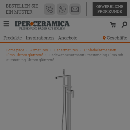
BESTELLEN SIE
GEWERBLICHE
PROFIKUNDE
EIN MUSTER
Produkte
Inspirationen
Angebote
Geschäfte
Home page
\
Armaturen
\
Badarmaturen
\
Einhebelarmaturen
Olmo Chrom glänzend
\
Badewannenarmatur Freestanding Olmo mit
Ausstattung Chrom glänzend