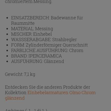
chromiertem Messing.
EINSATZBEREICH:
Badewanne für
Raummitte
MATERIAL:
Messing
MISCHER:
Einhebel
WASSSERABGABE:
Strahlregler
FORM:
Zylinderförmiger Querschnitt
FARBLICHE AUSFÜHRUNG:
Chrom
BRAND:
IPERCERAMICA
AUSFÜHRUNG:
Glänzend
Gewicht: 7,1 kg
Entdecken Sie die anderen Produkte der
Kollektion
Einhebelarmaturen Olmo Chrom
glänzend
Anhänge
( 1 - 1 di 1 )