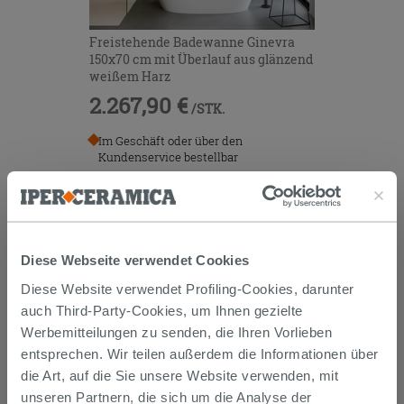
Freistehende Badewanne Ginevra
150x70 cm mit Überlauf aus glänzend
weißem Harz
2.267,90 €
/STK.
Im Geschäft oder über den
Kundenservice bestellbar
Diese Webseite verwendet Cookies
Versand
Diese Website verwendet Profiling-Cookies, darunter
auch Third-Party-Cookies, um Ihnen gezielte
Werbemitteilungen zu senden, die Ihren Vorlieben
Die Waren werden normalerweise innerhalb von 15
entsprechen. Wir teilen außerdem die Informationen über
Werktagen ab der Auftragsbestätigung zum Versand
gebracht.
die Art, auf die Sie unsere Website verwenden, mit
Musterstücke werden normalerweise innerhalb von
unseren Partnern, die sich um die Analyse der