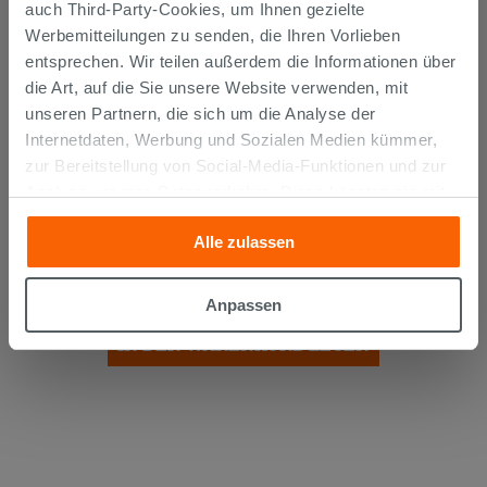
auch Third-Party-Cookies, um Ihnen gezielte
Werbemitteilungen zu senden, die Ihren Vorlieben
entsprechen. Wir teilen außerdem die Informationen über
die Art, auf die Sie unsere Website verwenden, mit
unseren Partnern, die sich um die Analyse der
Internetdaten, Werbung und Sozialen Medien kümmer,
zur Bereitstellung von Social-Media-Funktionen und zur
Analyse unseres Datenverkehrs. Diese könnten sie mit
Mehrzweckkleber Weiss 25 kg -
anderen Informationen, die Sie ihnen geliefert haben oder
Kerakoll H40 No Limits
Alle zulassen
die sie aufgrund Ihrer Verwendung ihrer Dienste
gesammelt haben, kombinieren. Falls Sie mehr wissen
26,99 €
möchten oder Ihre Zustimmung zu allen oder einigen
/STK.
Anpassen
Cookies verweigern,
hier klicken
oder „Anpassen“. Die
IN DEN WARENKORB LEGEN
Zustimmung kann durch Klicken auf die Schaltfläche
„Cookies akzeptieren“ gegeben werden. Wenn Sie auf
die Schaltfläche "X" klicken, können Sie das Surfen erst
nach der Installation der technischen Cookies fortsetzen.