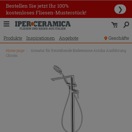
Bestellen Sie jetzt Ihr 100%
❯
kostenloses Fliesen-Musterstück!
Produkte
Inspirationen
Angebote
Geschäfte
Home page
\
Armatur für freistehende Badewanne Arnika Ausführung
Chrom