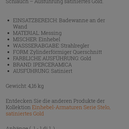
Schlauch – Ausführung satiniertes Gold.
EINSATZBEREICH:
Badewanne an der
Wand
MATERIAL:
Messing
MISCHER:
Einhebel
WASSSERABGABE:
Strahlregler
FORM:
Zylinderförmiger Querschnitt
FARBLICHE AUSFÜHRUNG:
Gold
BRAND:
IPERCERAMICA
AUSFÜHRUNG:
Satiniert
Gewicht: 4,16 kg
Entdecken Sie die anderen Produkte der
Kollektion
Einhebel-Armaturen Serie Stelo,
satiniertes Gold
Anhänge
( 1 - 1 di 1 )