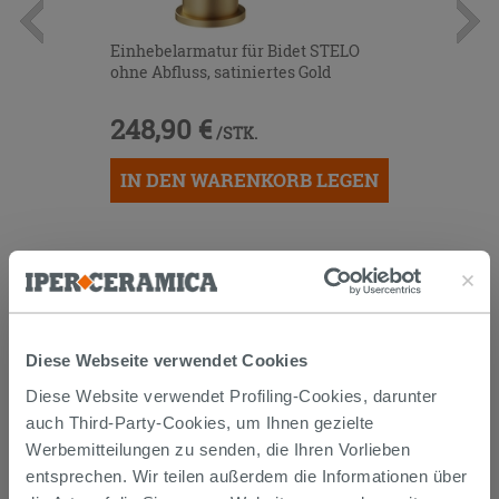
Einhebelarmatur für Bidet STELO
ohne Abfluss, satiniertes Gold
248,90 €
/STK.
IN DEN WARENKORB LEGEN
Diese Webseite verwendet Cookies
Diese Website verwendet Profiling-Cookies, darunter
auch Third-Party-Cookies, um Ihnen gezielte
Versand
Werbemitteilungen zu senden, die Ihren Vorlieben
entsprechen. Wir teilen außerdem die Informationen über
Die Waren werden normalerweise innerhalb von 15