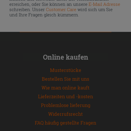
erreichen, oder Sie können an unsere
E-Mail Adresse
schreiben. Unser
Customer Care
wird sich um Sie
und Ihre Fragen gleich kümmern.
Online kaufen
Musterstücke
Bestellen Sie mit uns
Wie man online kauft
Lieferzeiten und -kosten
Problemlose lieferung
Widerrufsrecht
FAQ häufig gestellte Fragen