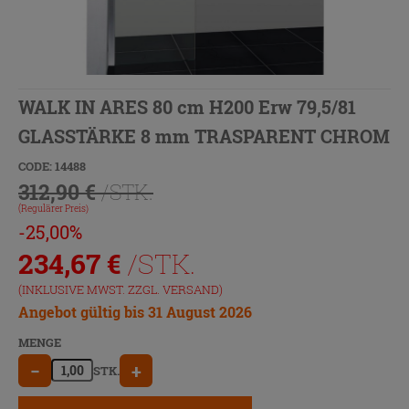
WALK IN ARES 80 cm H200 Erw 79,5/81
GLASSTÄRKE 8 mm TRASPARENT CHROM
CODE: 14488
312,90 €
/STK.
(Regulärer Preis)
-25,00%
234,67
€
/STK.
(INKLUSIVE MWST. ZZGL.
VERSAND
)
Angebot gültig bis 31 August 2026
MENGE
−
+
STK.