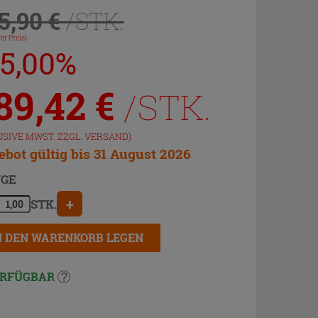
5,90 €
/STK.
er Preis)
25,00%
89,42
€
/STK.
USIVE MWST. ZZGL.
VERSAND
)
bot gültig bis 31 August 2026
GE
+
STK.
N DEN WARENKORB LEGEN
RFÜGBAR