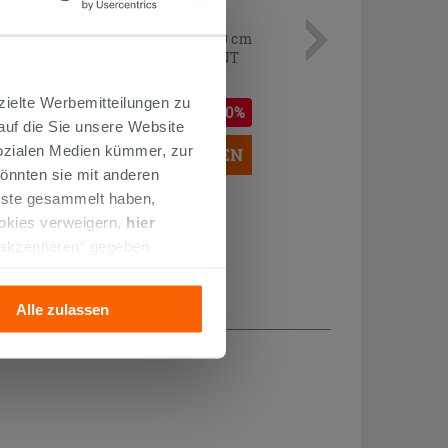
TÜR FÜR WALK IN ARES 30xH200 cm
GLASSTÄRKE 8 mm TRANSPARENT
CHROM
141,67 €
zielte Werbemitteilungen zu
188,90 €
-25,00%
/STK.
 auf die Sie unsere Website
Sozialen Medien kümmer, zur
IN DEN WARENKORB LEGEN
önnten sie mit anderen
enste gesammelt haben,
ookies verweigern,
hier
 akzeptieren“ gegeben
llation der technischen
Alle zulassen
H...