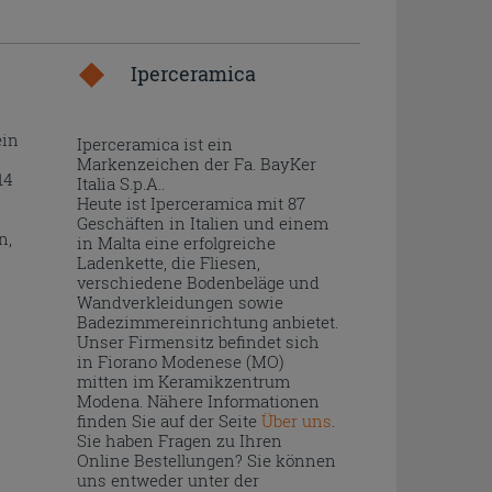
Iperceramica
ein
Iperceramica ist ein
Markenzeichen der Fa. BayKer
14
Italia S.p.A..
Heute ist Iperceramica mit 87
Geschäften in Italien und einem
n,
in Malta eine erfolgreiche
Ladenkette, die Fliesen,
verschiedene Bodenbeläge und
Wandverkleidungen sowie
Badezimmereinrichtung anbietet.
Unser Firmensitz befindet sich
in Fiorano Modenese (MO)
mitten im Keramikzentrum
Modena. Nähere Informationen
finden Sie auf der Seite
Über uns
.
Sie haben Fragen zu Ihren
Online Bestellungen? Sie können
uns entweder unter der