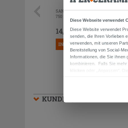
SANINET ANTIKALK-SCHUTZFOLIE
750 ml
Diese Webseite verwendet 
14,90 €
Diese Website verwendet Prof
/STK.
senden, die Ihren Vorlieben 
verwenden, mit unseren Part
IN DEN WARENKORB LEGEN
Bereitstellung von Social-M
Informationen, die Sie ihnen
kombinieren. Falls Sie mehr
klicken
oder „Anpassen“. Die
werden. Wenn Sie auf die Sch
Cookies fortsetzen.
KUNDEN, DIE DIESEN AR