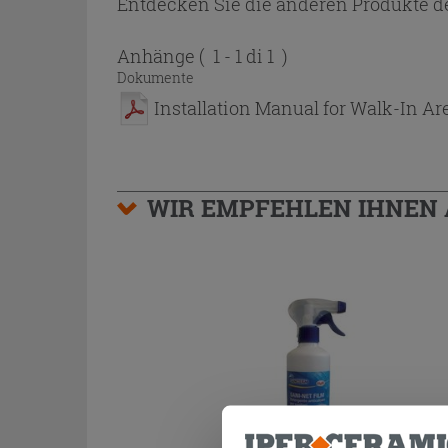
Entdecken Sie die anderen Produkte de
Anhänge
( 1 - 1 di 1 )
Dokumente
Installation Manual for Walk-In Ar
WIR EMPFEHLEN IHNEN