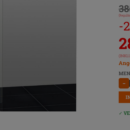
38
(Regulär
-
2
(INKL
Ange
MEN
−
I
VE