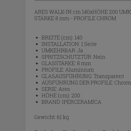
ARES WALK-IN cm 140xHÖHE 200 UMK
STÄRKE 8 mm - PROFILE CHROM
BREITE (cm):
140
INSTALLATION:
1 Seite
UMKEHRBAR:
Ja
SPRITZSCHUTZTÜR:
Nein
GLASSTÄRKE:
8 mm
PROFILE:
Aluminium
GLASAUSFÜHRUNG:
Transparent
AUSFÜHRUNG DER PROFILE:
Chrom
SERIE:
Ares
HÖHE (cm):
200
BRAND:
IPERCERAMICA
Gewicht: 61 kg