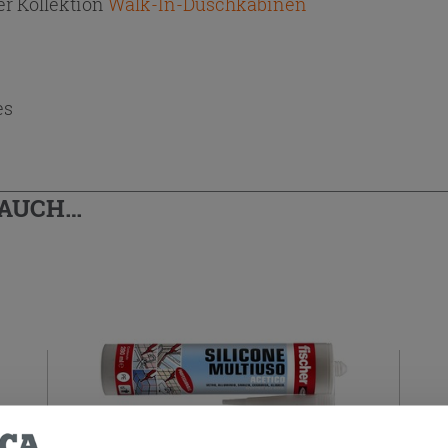
r Kollektion
Walk-In-Duschkabinen
es
 AUCH…