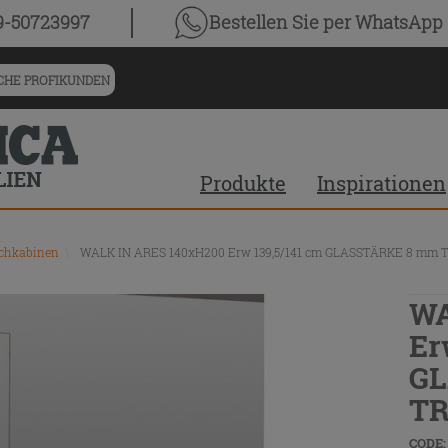
9-50723997
Bestellen Sie
per WhatsApp
HE PROFIKUNDEN
Produkte
Inspirationen
chkabinen
\
WALK IN ARES 140xH200 Erw 139,5/141 cm GLASSTÄRKE 8 m
WA
Er
GL
T
CODE: