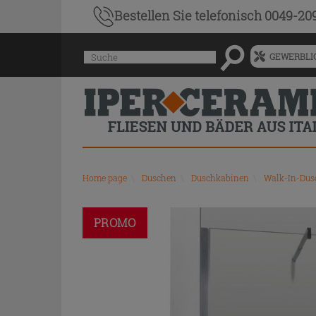
Bestellen Sie
telefonisch 0049-20
Menü
Suche
GEWERBLIC
für
vorgeschlagenen
Siteinhalt
und
Suchprotokoll
Home page
\
Duschen
\
Duschkabinen
\
Walk-In-Dus
PROMO