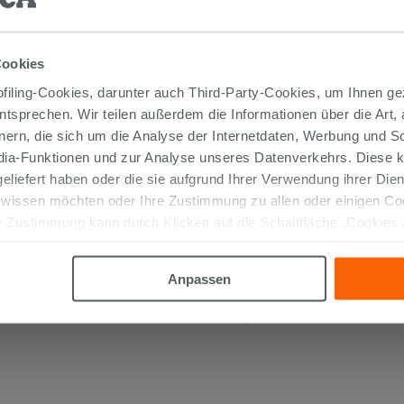
ANTISCHIMMEL-ACETATSILIKON
TRANSPARENT
Cookies
9,90 €
iling-Cookies, darunter auch Third-Party-Cookies, um Ihnen ge
/STK.
entsprechen. Wir teilen außerdem die Informationen über die Art,
nern, die sich um die Analyse der Internetdaten, Werbung und 
IN DEN WARENKORB LEGEN
edia-Funktionen und zur Analyse unseres Datenverkehrs. Diese k
 geliefert haben oder die sie aufgrund Ihrer Verwendung ihrer Di
 wissen möchten oder Ihre Zustimmung zu allen oder einigen C
 Zustimmung kann durch Klicken auf die Schaltfläche „Cookies
altfläche "X" klicken, können Sie das Surfen erst nach der Insta
Anpassen
TIKEL GEKAUFT HABEN, KAUFTEN AUC