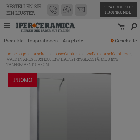
BESTELLEN SIE
GEWERBLICHE
PROFIKUNDE
EIN MUSTER
Produkte
Inspirationen
Angebote
Geschäfte
Home page
\
Duschen
\
Duschkabinen
\
Walk-In-Duschkabinen
\
WALK IN ARES 120xH200 Erw 119,5/121 cm GLASSTÄRKE 8 mm
TRANSPARENT CHROM
PROMO