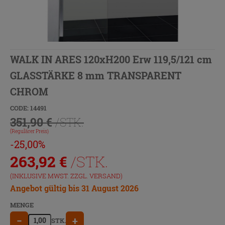
WALK IN ARES 120xH200 Erw 119,5/121 cm
GLASSTÄRKE 8 mm TRANSPARENT
CHROM
CODE: 14491
351,90 €
/STK.
(Regulärer Preis)
-25,00%
263,92
€
/STK.
(INKLUSIVE MWST. ZZGL.
VERSAND
)
Angebot gültig bis 31 August 2026
MENGE
−
+
STK.