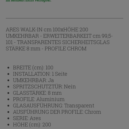
Im Moment nicht verfügbar.
ARES WALK-IN cm 100xHÖHE 200
UMKEHRBAR - ERWEITERBARKEIT cm 99,5-
101 - TRANSPARENTES SICHERHEITSGLAS
STÄRKE 8 mm - PROFILE CHROM
BREITE (cm):
100
INSTALLATION:
1 Seite
UMKEHRBAR:
Ja
SPRITZSCHUTZTÜR:
Nein
GLASSTÄRKE:
8 mm
PROFILE:
Aluminium
GLASAUSFÜHRUNG:
Transparent
AUSFÜHRUNG DER PROFILE:
Chrom
SERIE:
Ares
HÖHE (cm):
200