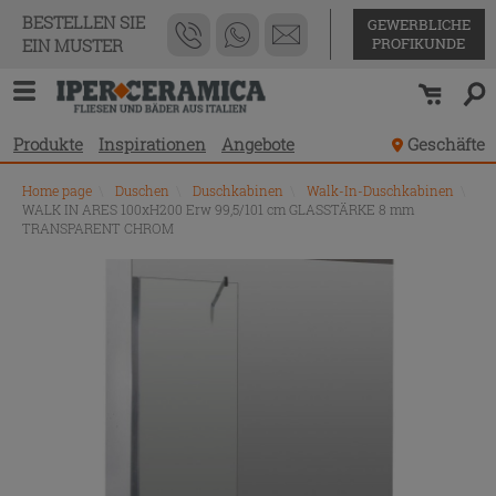
BESTELLEN SIE
GEWERBLICHE
PROFIKUNDE
EIN MUSTER
Produkte
Inspirationen
Angebote
Geschäfte
Home page
\
Duschen
\
Duschkabinen
\
Walk-In-Duschkabinen
\
WALK IN ARES 100xH200 Erw 99,5/101 cm GLASSTÄRKE 8 mm
TRANSPARENT CHROM