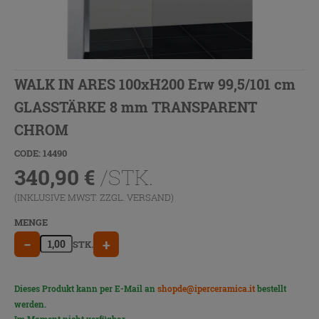
WALK IN ARES 100xH200 Erw 99,5/101 cm
GLASSTÄRKE 8 mm TRANSPARENT
CHROM
CODE: 14490
340,90
€
/STK.
(INKLUSIVE MWST. ZZGL.
VERSAND
)
MENGE
−
+
STK.
Dieses Produkt kann per E-Mail an
shopde@iperceramica.it
bestellt
werden.