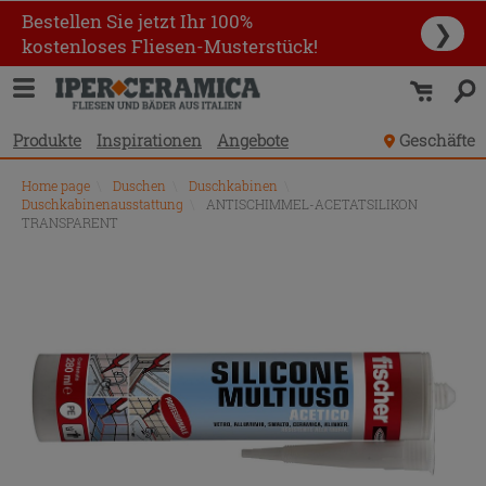
Bestellen Sie jetzt Ihr 100%
❯
kostenloses Fliesen-Musterstück!
Produkte
Inspirationen
Angebote
Geschäfte
Home page
\
Duschen
\
Duschkabinen
\
Duschkabinenausstattung
\
ANTISCHIMMEL-ACETATSILIKON
TRANSPARENT