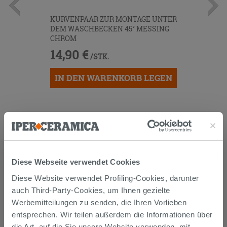
KURVENPAAR ZUR MONTAGE UNTER
DEM WASCHBECKEN 45° MESSING
CHROM
14,90 €
/STK.
IN DEN WARENKORB LEGEN
Diese Webseite verwendet Cookies
Diese Website verwendet Profiling-Cookies, darunter
Versand
auch Third-Party-Cookies, um Ihnen gezielte
Werbemitteilungen zu senden, die Ihren Vorlieben
entsprechen. Wir teilen außerdem die Informationen über
Die Waren werden normalerweise innerhalb von 15
die Art, auf die Sie unsere Website verwenden, mit