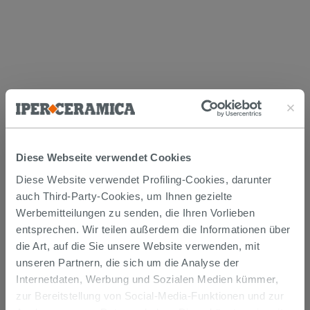
Versand
Diese Webseite verwendet Cookies
Die Waren werden normalerweise innerhalb von 15
Diese Website verwendet Profiling-Cookies, darunter
Werktagen ab der Auftragsbestätigung zum Versand
auch Third-Party-Cookies, um Ihnen gezielte
gebracht.
Werbemitteilungen zu senden, die Ihren Vorlieben
Musterstücke werden normalerweise innerhalb von
Tagen geliefert.
entsprechen. Wir teilen außerdem die Informationen über
Der Versand der online gekauften Produkte wird
die Art, auf die Sie unsere Website verwenden, mit
verfolgt und wir rufen Sie an, um das Lieferdatum zu
unseren Partnern, die sich um die Analyse der
vereinbaren. Die Lieferung erfolgt frei Bordsteinkante.
Nähere Informationen finden Sie im Abschnitt
Internetdaten, Werbung und Sozialen Medien kümmer,
Lieferzeiten und -kosten
.
zur Bereitstellung von Social-Media-Funktionen und zur