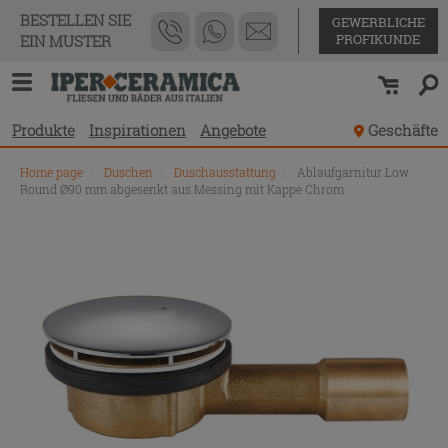
BESTELLEN SIE
GEWERBLICHE
PROFIKUNDE
EIN MUSTER
Produkte
Inspirationen
Angebote
Geschäfte
Home page
\
Duschen
\
Duschausstattung
\
Ablaufgarnitur Low
Round Ø90 mm abgesenkt aus Messing mit Kappe Chrom