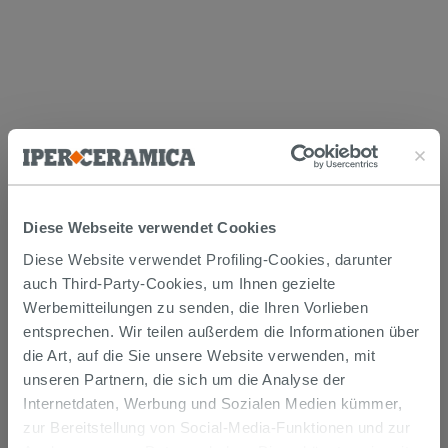
Versand
Diese Webseite verwendet Cookies
Die Waren werden normalerweise innerhalb von 15
Diese Website verwendet Profiling-Cookies, darunter
Werktagen ab der Auftragsbestätigung zum Versand
auch Third-Party-Cookies, um Ihnen gezielte
gebracht.
Werbemitteilungen zu senden, die Ihren Vorlieben
Musterstücke werden normalerweise innerhalb von
Tagen geliefert.
entsprechen. Wir teilen außerdem die Informationen über
Der Versand der online gekauften Produkte wird
die Art, auf die Sie unsere Website verwenden, mit
verfolgt und wir rufen Sie an, um das Lieferdatum zu
unseren Partnern, die sich um die Analyse der
vereinbaren. Die Lieferung erfolgt frei Bordsteinkante.
Nähere Informationen finden Sie im Abschnitt
Internetdaten, Werbung und Sozialen Medien kümmer,
Lieferzeiten und -kosten
.
zur Bereitstellung von Social-Media-Funktionen und zur