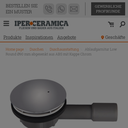
BESTELLEN SIE
GEWERBLICHE
PROFIKUNDE
EIN MUSTER
Produkte
Inspirationen
Angebote
Geschäfte
Home page
\
Duschen
\
Duschausstattung
\
Ablaufgarnitur Low
Round Ø90 mm abgesenkt aus ABS mit Kappe Chrom