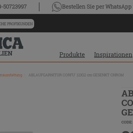
9-50723997
Bestellen Sie
per WhatsApp
HE PROFIKUNDEN
Produkte
Inspirationen
nausstattung
\
ABLAUFGARNITUR CORFU' 12X12 cm GESENKT CHROM
A
CO
G
CODE: