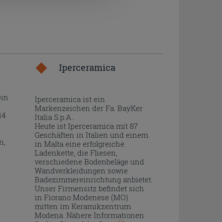
Iperceramica
ein
Iperceramica ist ein
Markenzeichen der Fa. BayKer
14
Italia S.p.A..
Heute ist Iperceramica mit 87
Geschäften in Italien und einem
n,
in Malta eine erfolgreiche
Ladenkette, die Fliesen,
verschiedene Bodenbeläge und
Wandverkleidungen sowie
Badezimmereinrichtung anbietet.
Unser Firmensitz befindet sich
in Fiorano Modenese (MO)
mitten im Keramikzentrum
Modena. Nähere Informationen