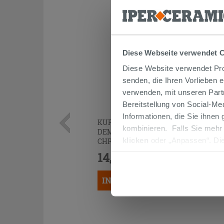
Diese Webseite verwendet 
Diese Website verwendet Prof
senden, die Ihren Vorlieben 
verwenden, mit unseren Part
Bereitstellung von Social-M
Informationen, die Sie ihnen
KURVENPAAR ZUR MONTAGE UNTER
kombinieren. Falls Sie mehr
DEM WASCHBECKEN 45° MESSING
klicken
oder „Anpassen“. Die
CHROM
werden. Wenn Sie auf die Sch
14,90 €
/STK.
Cookies fortsetzen.
IN DEN WARENKORB LEGEN