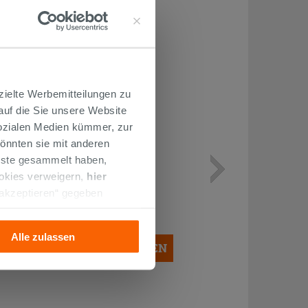
zielte Werbemitteilungen zu
 auf die Sie unsere Website
Sozialen Medien kümmer, zur
önnten sie mit anderen
enste gesammelt haben,
SCHALLSCHUTZ OTVAL FÜR
ookies verweigern,
hier
WANDBUNDIGE SANITÄRE
 akzeptieren“ gegeben
llation der technischen
8,50 €
/STK.
Alle zulassen
IN DEN WARENKORB LEGEN