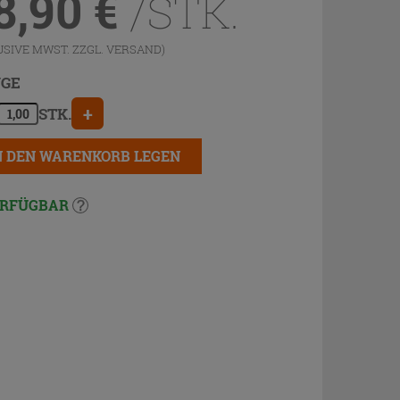
8,90
€
/STK.
USIVE MWST. ZZGL.
VERSAND
)
GE
+
STK.
N DEN WARENKORB LEGEN
RFÜGBAR