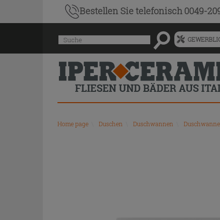
Bestellen Sie
telefonisch 0049-20
Menü
Suche
GEWERBLIC
für
vorgeschlagenen
Siteinhalt
und
Suchprotokoll
Home page
\
Duschen
\
Duschwannen
\
Duschwanne