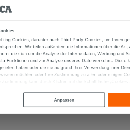
Cookies
iling-Cookies, darunter auch Third-Party-Cookies, um Ihnen ge
entsprechen. Wir teilen außerdem die Informationen über die Art,
nern, die sich um die Analyse der Internetdaten, Werbung und 
edia-Funktionen und zur Analyse unseres Datenverkehrs. Diese k
 geliefert haben oder die sie aufgrund Ihrer Verwendung ihrer Di
Nanodefense 5 kg - Abdichtender
 wissen möchten oder Ihre Zustimmung zu allen oder einigen C
elastischer Klebstoff
 Zustimmung kann durch Klicken auf die Schaltfläche „Cookies
altfläche "X" klicken, können Sie das Surfen erst nach der Insta
41,80 €
/STK.
Anpassen
IN DEN WARENKORB LEGEN