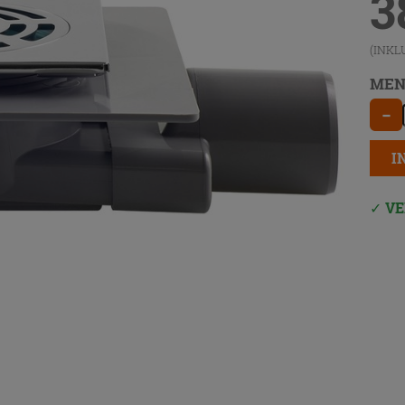
3
(INKL
MEN
−
I
VE