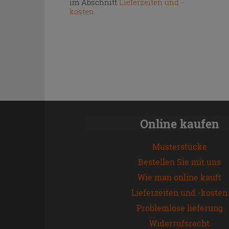
im Abschnitt
Lieferzeiten und -
kosten
.
Online kaufen
Musterstücke
Bestellen Sie mit uns
Wie man online kauft
Lieferzeiten und -kosten
Problemlose lieferung
Widerrufsrecht