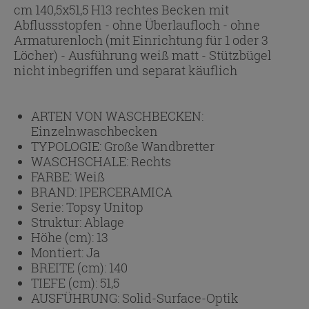
cm 140,5x51,5 H13 rechtes Becken mit
Abflussstopfen - ohne Überlaufloch - ohne
Armaturenloch (mit Einrichtung für 1 oder 3
Löcher) - Ausführung weiß matt - Stützbügel
nicht inbegriffen und separat käuflich
ARTEN VON WASCHBECKEN:
Einzelnwaschbecken
TYPOLOGIE:
Große Wandbretter
WASCHSCHALE:
Rechts
FARBE:
Weiß
BRAND:
IPERCERAMICA
Serie:
Topsy Unitop
Struktur:
Ablage
Höhe (cm):
13
Montiert:
Ja
BREITE (cm):
140
TIEFE (cm):
51,5
AUSFÜHRUNG:
Solid-Surface-Optik