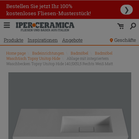
Bestellen Sie jetzt Ihr 100%
❯
kostenloses Fliesen-Musterstück!
Produkte
Inspirationen
Angebote
Geschäfte
Home page
\
Badeinrichtungen
\
Badmöbel
\
Badmöbel
Waschtisch Topsy Unitop Hide
\
Ablage mit integriertem
Waschbecken Topsy Unitop Hide 140,5X51,5 Rechts Weiß Matt