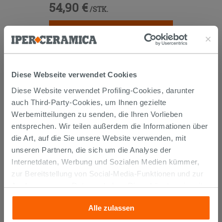
54,90 €
/STK.
IN DEN WARENKORB LEGEN
Diese Webseite verwendet Cookies
Diese Website verwendet Profiling-Cookies, darunter
auch Third-Party-Cookies, um Ihnen gezielte
Werbemitteilungen zu senden, die Ihren Vorlieben
KUNDEN, DIE DIESEN ARTIKEL
entsprechen. Wir teilen außerdem die Informationen über
GEKAUFT HABEN, KAUFTEN
die Art, auf die Sie unsere Website verwenden, mit
unseren Partnern, die sich um die Analyse der
AUCH...
Internetdaten, Werbung und Sozialen Medien kümmer,
zur Bereitstellung von Social-Media-Funktionen und zur
Analyse unseres Datenverkehrs. Diese könnten sie mit
anderen Informationen, die Sie ihnen geliefert haben oder
Alle zulassen
die sie aufgrund Ihrer Verwendung ihrer Dienste
gesammelt haben, kombinieren. Falls Sie mehr wissen