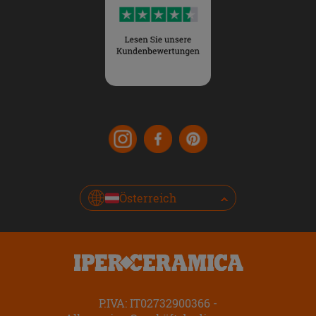
Österreich
P.IVA: IT02732900366