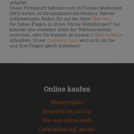
anbietet.
Unser Firmensitz befindet sich in Fiorano Modenese
(MO) mitten im Keramikzentrum Modena. Nähere
Informationen finden Sie auf der Seite
Über uns
.
Sie haben Fragen zu Ihren Online Bestellungen? Sie
können uns entweder unter der Telefonnummer
erreichen, oder Sie können an unsere
E-Mail Adresse
schreiben. Unser
Customer Care
wird sich um Sie
und Ihre Fragen gleich kümmern.
Online kaufen
Musterstücke
Bestellen Sie mit uns
Wie man online kauft
Lieferzeiten und -kosten