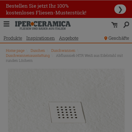
Bestellen Sie jetzt Ihr 100%
❯
kostenloses Fliesen-Musterstück!
Produkte
Inspirationen
Angebote
Geschäfte
Home page
\
Duschen
\
Duschwannen
\
Duschwannenausstattung
\
Abflusssieb HTR Weiß aus Edelstahl mit
runden Löchern