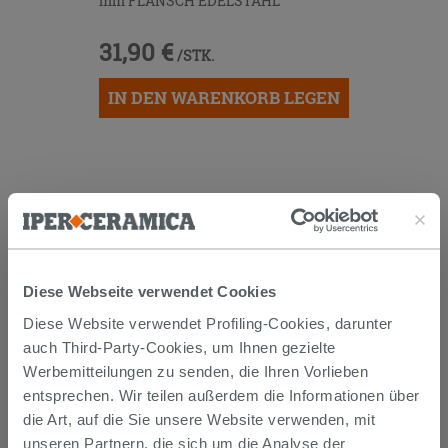
mm FLANSCH EDELSTAHL
31,90 €
/STK.
IN DEN WARENKORB LEGEN
Diese Webseite verwendet Cookies
Versand
Diese Website verwendet Profiling-Cookies, darunter
auch Third-Party-Cookies, um Ihnen gezielte
Werbemitteilungen zu senden, die Ihren Vorlieben
Die Waren werden normalerweise innerhalb von 15
entsprechen. Wir teilen außerdem die Informationen über
Werktagen ab der Auftragsbestätigung zum Versand
gebracht.
die Art, auf die Sie unsere Website verwenden, mit
Musterstücke werden normalerweise innerhalb von
unseren Partnern, die sich um die Analyse der