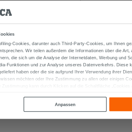
Cookies
iling-Cookies, darunter auch Third-Party-Cookies, um Ihnen ge
entsprechen. Wir teilen außerdem die Informationen über die Art,
nern, die sich um die Analyse der Internetdaten, Werbung und 
edia-Funktionen und zur Analyse unseres Datenverkehrs. Diese k
 geliefert haben oder die sie aufgrund Ihrer Verwendung ihrer Di
Mehrzweckkleber Weiss 25 kg -
 wissen möchten oder Ihre Zustimmung zu allen oder einigen C
Kerakoll H40 No Limits
 Zustimmung kann durch Klicken auf die Schaltfläche „Cookies
altfläche "X" klicken, können Sie das Surfen erst nach der Insta
26,99 €
/STK.
Anpassen
IN DEN WARENKORB LEGEN