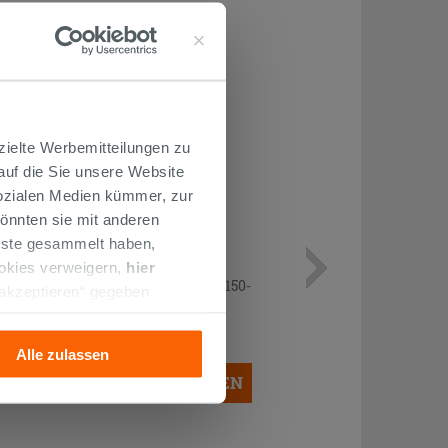
zielte Werbemitteilungen zu
 auf die Sie unsere Website
Sozialen Medien kümmer, zur
önnten sie mit anderen
enste gesammelt haben,
Nivellierende Abstandhalter –
ookies verweigern,
hier
wiederverwendbare Keile – eine 150-
 akzeptieren“ gegeben
Stück-Packung
llation der technischen
17,15 €
/KARTON
Alle zulassen
IN DEN WARENKORB LEGEN