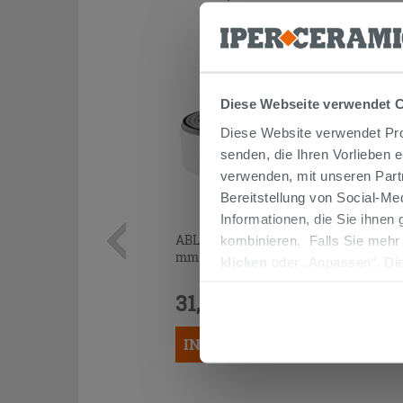
Diese Webseite verwendet 
Diese Website verwendet Prof
senden, die Ihren Vorlieben 
verwenden, mit unseren Part
Bereitstellung von Social-M
Informationen, die Sie ihnen
ABLAUFGARNITUR MADRID Ø 90
kombinieren. Falls Sie mehr
mm FLANSCH EDELSTAHL
klicken
oder „Anpassen“. Die
werden. Wenn Sie auf die Sch
31,90 €
Cookies fortsetzen.
/STK.
IN DEN WARENKORB LEGEN