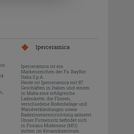
Iperceramica
ein
Iperceramica ist ein
Markenzeichen der Fa. BayKer
14
Italia S.p.A..
Heute ist Iperceramica mit 87
Geschäften in Italien und einem
n,
in Malta eine erfolgreiche
Ladenkette, die Fliesen,
verschiedene Bodenbeläge und
Wandverkleidungen sowie
Badezimmereinrichtung anbietet.
Unser Firmensitz befindet sich
in Fiorano Modenese (MO)
mitten im Keramikzentrum