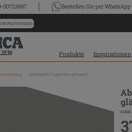
9-50723997
Bestellen Sie
per WhatsApp
HE PROFIKUNDEN
Produkte
Inspirationen
nausstattung
\
Abflussgitter Crypto Grau glänzend
Ab
gl
CODE:
3