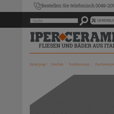
Bestellen Sie
telefonisch 0049-20
Menü
Suche
GEWERBLIC
für
vorgeschlagenen
Siteinhalt
und
Suchprotokoll
Home page
\
Duschen
\
Duschwannen
\
Duschwanne