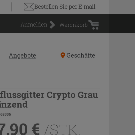
Warenkorb
Bestellen Sie
per E-mail
Anmelden
Warenkorb
Angebote
Geschäfte
flussgitter Crypto Grau
änzend
 68556
7,90
€
/STK.