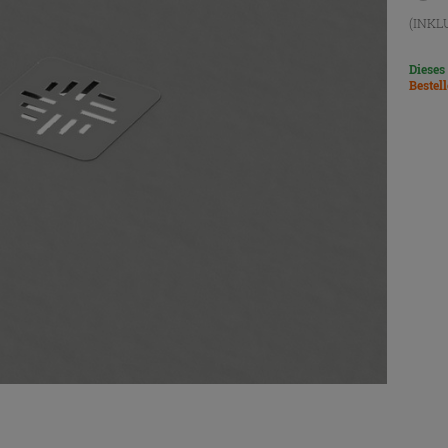
(INKL
Dieses
Bestel