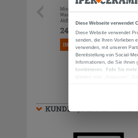
Mischer 3-Loch-Mischbatterie für
Waschbecken Mamoli Epoque mit
Abfluss Chrom
Diese Webseite verwendet 
245,90 €
/STK.
Diese Website verwendet Prof
senden, die Ihren Vorlieben 
IN DEN WARENKORB LEGEN
verwenden, mit unseren Part
Bereitstellung von Social-M
Informationen, die Sie ihnen
kombinieren. Falls Sie mehr
klicken
oder „Anpassen“. Die
werden. Wenn Sie auf die Sch
Cookies fortsetzen.
KUNDEN, DIE DIESEN AR