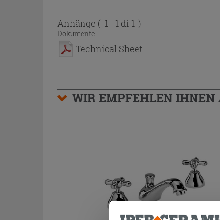
Anhänge
( 1 - 1 di 1 )
Dokumente
Technical Sheet
WIR EMPFEHLEN IHNEN