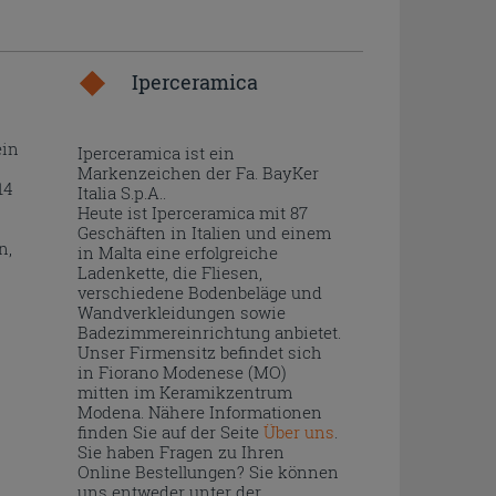
Iperceramica
ein
Iperceramica ist ein
Markenzeichen der Fa. BayKer
14
Italia S.p.A..
Heute ist Iperceramica mit 87
Geschäften in Italien und einem
n,
in Malta eine erfolgreiche
Ladenkette, die Fliesen,
verschiedene Bodenbeläge und
Wandverkleidungen sowie
Badezimmereinrichtung anbietet.
Unser Firmensitz befindet sich
in Fiorano Modenese (MO)
mitten im Keramikzentrum
Modena. Nähere Informationen
finden Sie auf der Seite
Über uns
.
Sie haben Fragen zu Ihren
Online Bestellungen? Sie können
uns entweder unter der