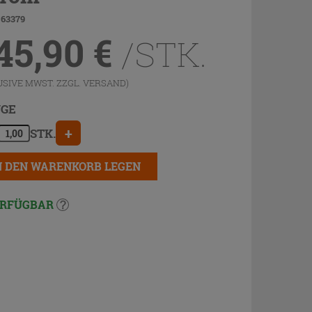
 63379
45,90
€
/STK.
USIVE MWST. ZZGL.
VERSAND
)
GE
+
STK.
N DEN WARENKORB LEGEN
RFÜGBAR