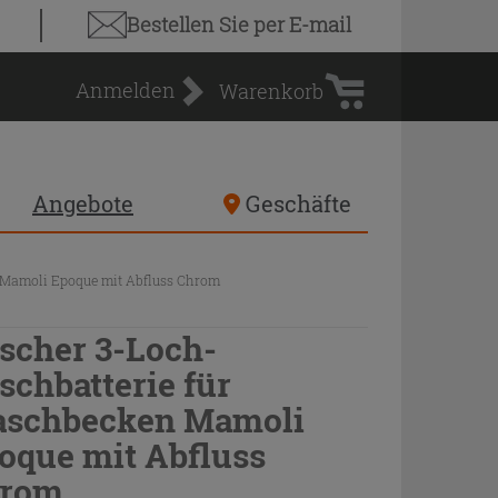
Warenkorb
Bestellen Sie
per E-mail
Anmelden
Warenkorb
Angebote
Geschäfte
 Mamoli Epoque mit Abfluss Chrom
scher 3-Loch-
schbatterie für
schbecken Mamoli
oque mit Abfluss
rom