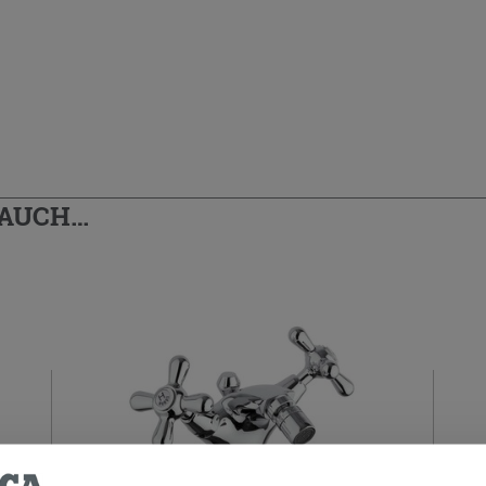
 AUCH…