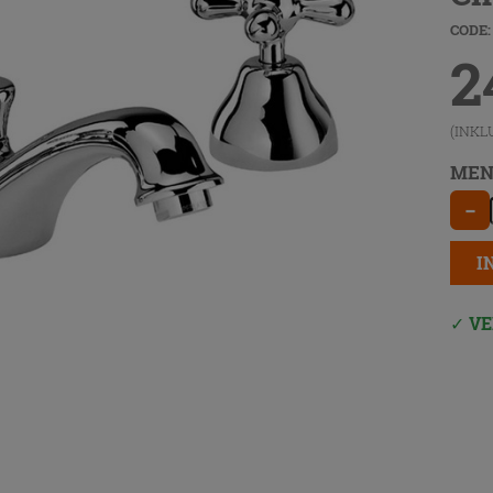
CODE:
2
(INKL
MEN
−
I
VE