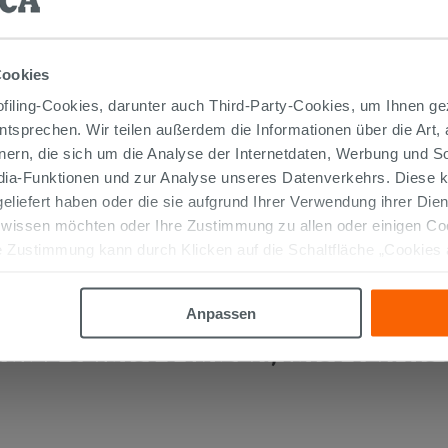
Armatur für Bidet Mamoli Epoque
mit Abfluss Einloch Chrom
Cookies
129,90 €
/STK.
iling-Cookies, darunter auch Third-Party-Cookies, um Ihnen ge
entsprechen. Wir teilen außerdem die Informationen über die Art,
IN DEN WARENKORB LEGEN
nern, die sich um die Analyse der Internetdaten, Werbung und 
edia-Funktionen und zur Analyse unseres Datenverkehrs. Diese k
 geliefert haben oder die sie aufgrund Ihrer Verwendung ihrer Di
 wissen möchten oder Ihre Zustimmung zu allen oder einigen C
 Zustimmung kann durch Klicken auf die Schaltfläche „Cookies
altfläche "X" klicken, können Sie das Surfen erst nach der Insta
Anpassen
TIKEL GEKAUFT HABEN, KAUFTEN AUC