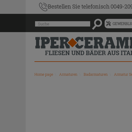
Bestellen Sie
telefonisch 0049-20
Menü
Suche
GEWERBLIC
für
vorgeschlagenen
Siteinhalt
und
Suchprotokoll
Home page
\
Armaturen
\
Badarmaturen
\
Armatur S