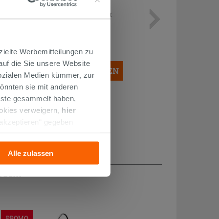
Mischer 3-Loch-Mischbatterie für
Bidet Mamoli Epoque mit Abfluss
Chrom
145,90 €
/STK.
zielte Werbemitteilungen zu
 auf die Sie unsere Website
IN DEN WARENKORB LEGEN
Sozialen Medien kümmer, zur
önnten sie mit anderen
enste gesammelt haben,
ookies verweigern,
hier
 akzeptieren“ gegeben
llation der technischen
Alle zulassen
H...
PROMO