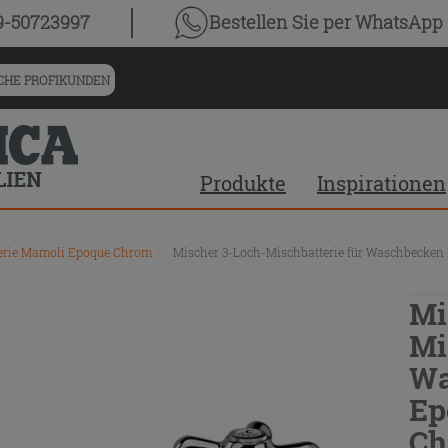
9-50723997
Bestellen Sie
per WhatsApp
HE PROFIKUNDEN
Produkte
Inspirationen
erie Mamoli Epoque Chrom
\
Mischer 3-Loch-Mischbatterie für Waschbecken
Mi
Mi
Wa
Ep
Ch