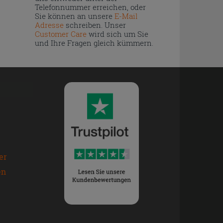
Telefonnummer erreichen, oder
Sie können an unsere
E-Mail
Adresse
schreiben. Unser
Customer Care
wird sich um Sie
und Ihre Fragen gleich kümmern.
er
en