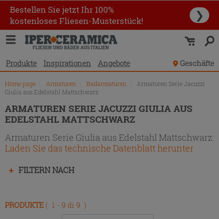
Produktverzeichnis
Bestellen Sie jetzt Ihr 100%
❯
kostenloses Fliesen-Musterstück!
Produkte
Inspirationen
Angebote
Geschäfte
Home page
\
Armaturen
\
Badarmaturen
\
Armaturen Serie Jacuzzi
Giulia aus Edelstahl Mattschwarz
ARMATUREN SERIE JACUZZI GIULIA AUS
EDELSTAHL MATTSCHWARZ
Armaturen Serie Giulia aus Edelstahl Mattschwarz:
Laden Sie das technische Datenblatt herunter
Drücken
FILTERN NACH
Sie
die
Eingabetaste,
PRODUKTE
( 1 - 9 di 9 )
um