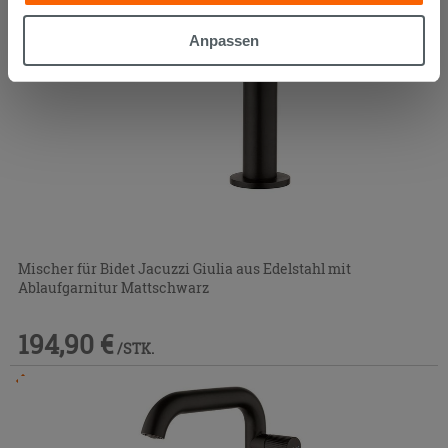
gesammelt haben, kombinieren. Falls Sie mehr wissen
möchten oder Ihre Zustimmung zu allen oder einigen
Anpassen
Cookies verweigern,
hier klicken
oder „Anpassen“. Die
Zustimmung kann durch Klicken auf die Schaltfläche
„Cookies akzeptieren“ gegeben werden. Wenn Sie auf
die Schaltfläche "X" klicken, können Sie das Surfen erst
nach der Installation der technischen Cookies fortsetzen.
Mischer für Bidet Jacuzzi Giulia aus Edelstahl mit
Ablaufgarnitur Mattschwarz
194,90 €
/STK.
Im Geschäft oder über den Kundenservice bestellbar