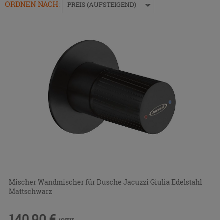
das
ORDNEN NACH
:
PREIS (AUFSTEIGEND)
Menü
ein-
bzw.
auszublenden.
Mischer Wandmischer für Dusche Jacuzzi Giulia Edelstahl
Mattschwarz
140,90 €