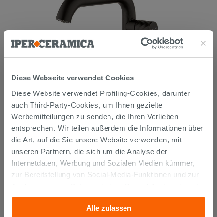
Diese Webseite verwendet Cookies
Diese Website verwendet Profiling-Cookies, darunter
auch Third-Party-Cookies, um Ihnen gezielte
Werbemitteilungen zu senden, die Ihren Vorlieben
entsprechen. Wir teilen außerdem die Informationen über
Mischer Mittlerer Waschtischmischer Jacuzzi Giulia aus
die Art, auf die Sie unsere Website verwenden, mit
Edelstahl mit Ablaufgarnitur Mattschwarz
unseren Partnern, die sich um die Analyse der
Internetdaten, Werbung und Sozialen Medien kümmer,
194,90 €
zur Bereitstellung von Social-Media-Funktionen und zur
/STK.
Analyse unseres Datenverkehrs. Diese könnten sie mit
Im Geschäft oder über den Kundenservice bestellbar
anderen Informationen, die Sie ihnen geliefert haben oder
Alle zulassen
die sie aufgrund Ihrer Verwendung ihrer Dienste